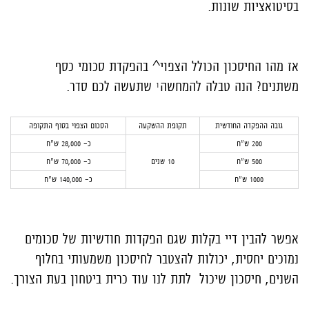
בסיטואציות שונות.
אז מהו החיסכון הכולל הצפוי^ בהפקדת סכומי כסף
משתנים? הנה טבלה להמחשה¹ שתעשה לכם סדר.
גובה ההפקדה החודשית
תקופת ההשקעה
הסכום הצפוי בסוף התקופה
200 ש"ח
כ- 28,000 ש"ח
500 ש"ח
10 שנים
כ- 70,000 ש"ח
1000 ש"ח
כ- 140,000 ש"ח
אפשר להבין דיי בקלות שגם הפקדות חודשיות של סכומים
נמוכים יחסית, יכולות להצטבר לחיסכון משמעותי בחלוף
השנים, חיסכון שיכול לתת לנו עוד כרית ביטחון בעת הצורך.