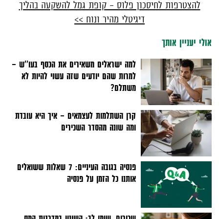
להצטרפות לחיסכון פלוס – קופת גמל להשקעה בהליך
דיגיטלי מהיר ונוח >>
אולי יעניין אותך
למה ישראלים משאירים את הכסף בעו''ש –
למרות שהם יודעים שזה עשוי להיות לא
משתלם?
קרן השתלמות לעצמאים - איך היא עובדת
ומה שונה מהסדר השכירים
פנסיה בגובה העיניים: 7 שאלות ששואלים
אותנו כל הזמן על פנסיה
שכירים, שימו לב: השינוי במדרגות המס