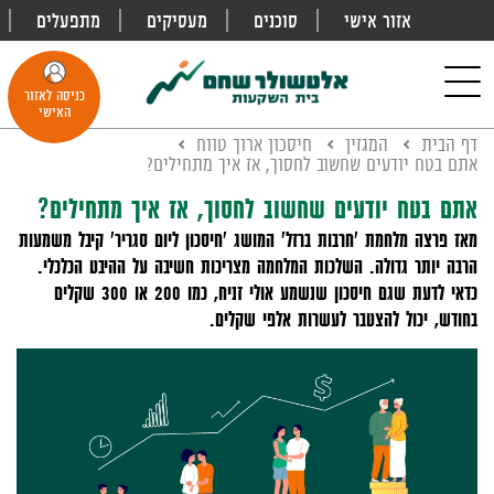
אזור אישי
סוכנים
מעסיקים
מתפעלים
פתח
חיפוש
Toggle
כניסה לאזור
navigation
האישי
דף הבית
המגזין
חיסכון ארוך טווח
אתם בטח יודעים שחשוב לחסוך, אז איך מתחילים?
אתם בטח יודעים שחשוב לחסוך, אז איך מתחילים?
מאז פרצה מלחמת 'חרבות ברזל' המושג 'חיסכון ליום סגריר' קיבל משמעות
הרבה יותר גדולה. השלכות המלחמה מצריכות חשיבה על ההיבט הכלכלי.
כדאי לדעת שגם חיסכון שנשמע אולי זניח, כמו 200 או 300 שקלים
בחודש, יכול להצטבר לעשרות אלפי שקלים.