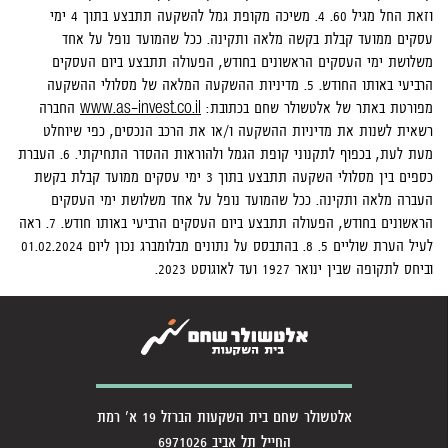
וזאת החל מגיל 60. 4. משיכה מקופת גמל להשקעה תתבצע בתוך 4 ימי
עסקים ממועד קבלת בקשה מלאה ותקינה. ככל שהמועד נופל על אחד
משלושת ימי העסקים הראשונים בחודש, הפעולה תתבצע ביום העסקים
הרביעי באותו החודש. 5. מדיניות ההשקעה המלאה של מסלולי ההשקעה
מפורטת באתר של אלטשולר שחם בכתובת:
www.as-invest.co.il
החברה
רשאית לשנות את מדיניות ההשקעה ו/או את הרכב הנכסים, כפי שיוחלט
מעת לעת, בכפוף לתקנוני קופת הגמל ולהוראות ההסדר התחיקתי. 6. העברת
כספים בין מסלולי השקעה תתבצע בתוך 3 ימי עסקים ממועד קבלת בקשת
העברה מלאה ותקינה. ככל שהמועד נופל על אחד משלושת ימי העסקים
הראשונים בחודש, הפעולה תתבצע ביום העסקים הרביעי באותו חודש. 7. ראה
לעיל הערת שוליים 5. 8. בהתבסס על נתונים מבלומברג נכון ליום 01.02.2024
וביחס לתקופה שבין ינואר 1927 ועד לאוגוסט 2023.
אלטשולר שחם בית השקעות הברזל 19 א' רמת
החייל תל אביב 6971026