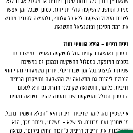
שמאופיין בדרך כלל ברמת סיכון בינונית או מסלול אג"ח ללא
מניות הנחשב להשקעה סולידית יותר. כמובן שבכל זמן אפשר
לשנות מסלול השקעה ללא כל עלות⁶, ולמעשה להגדיר מחדש
את רמת הסיכון ופוטנציאל התשואה.
ריבית דריבית – הפלא השמיני בתבל
חיסכון באמצעות קופת גמל להשקעה מאפשר גמישות גם
בסכום המופקד, במסלול ההשקעה וכמובן גם במשיכה –
שניתנת לביצוע בכל זמן שבוחרים⁷. יתרון משמעותי נוסף הוא
היכולת ליהנות גם מתשואה על ההשקעה ומעיקרון הריבית
דריבית. כלומר, התשואה שקיבלנו חוזרת גם היא לסכום
החיסכון הכולל ומושקעת שוב במטרה להניב תשואה נוספת.
איינשטיין נהג לומר שריבית דריבית היא "הפלא השמיני בתבל.
מי שמבין זאת מרוויח, מי שלא – משלם", ויותר מכך, הוא
נהג לכנות את הריבית דריבית כ"הכוח החזק ביקום". כנראה