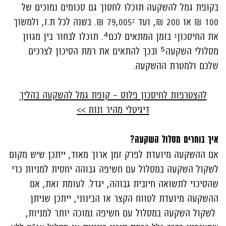
בקופת גמל להשקעה תוכלו לחסוך גם סכומים נמוכים של
100 ₪ או 200 ₪, ועד 79,005² ₪. בשנה לכל ת.ז, ולמשוך
את החיסכון³ בזמן המתאים לכם⁴. תוכלו לבחור בין מגוון
מסלולי השקעה⁵ ובכך להתאים את רמת הסיכון לצרכים
שלכם ולמטרת ההשקעה.
להצטרפות לחיסכון פלוס – קופת גמל להשקעה בהליך
דיגיטלי מהיר ונוח >>
איך בוחרים מסלול השקעה?
אם ההשקעה מיועדת לפרק זמן ארוך מאוד, ייתכן שיש מקום
לשקול השקעה במסלול עם חשיפה גבוהה יחסית למניות כדי
שהסיכוי לתשואה חיובית גבוהה, יגדל. לעומת זאת, אם
ההשקעה מיועדת לטווח הקצר או הבינוני, ייתכן שניתן
לשקול השקעה במסלול עם חשיפה נמוכה יותר למניות,