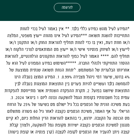
להרשמה
*המידע לעיל מוגש כמידע כללי בלבד. ** אין באמור לעיל בכדי להוות
התחייבות להשגת תשואה ***המידע לעיל אינו מהווה ייעוץ משפטי, המלצה
ו/או חוות דעת, ואין בו כדי להוות תחליף להוראות החוק ו/או התקנון ו/או
לייעוץ ו/או לשיווק פנסיוני אישי ו/או ייעוץ מס המותאמים לצרכי הלקוח ו/או
תחליף להם. **** האמור לעיל כפוף להוראות התקנונים הרלוונטיים, להוראות
ההסדר התחיקתי ולנהלי החברה. *****השימוש במידע המפורט לעיל הוא על
אחריותו הבלעדית של המשתמש. ^תחת הנחת תשואה שנתית ממוצעת של
4% ברוטו, שיעור דמי ניהול מצבירה 0.99%. 1. המידע המוצג בטבלה הינו
להמחשה בלבד ועשויים להיות פערים בין התוצאות המוצגות בטבלה לבין
התוצאות שיושגו בפועל. 2. תקרת ההפקדה השנתית אשר מתייחסת להפקדות
עמית בכל חשבונותיו בקופות הגמל להשקעה נכונה ליום 1 בינואר 2024. 3.
בעת משיכה הונית של הכספים בכל גיל ישולם מס בשיעור של 25% על הרווח
הריאלי. על אף האמור, משיכת הכספים כקצבה לאחר גיל 60 פטורה מתשלום
מס הכנסה על הקצבה. יודגש, כי בהתאם להוראות הדין החלות כיום, לא קיים
מנגנון למשיכת הכספים כקצבה ישירות מקופת גמל להשקעה, ולצורך קבלת
קצבה ניתן להעביר את הכספים לקופה לקצבה (קרן פנסיה או קופת ביטוח)