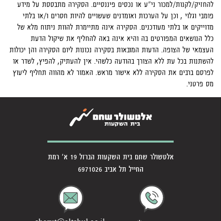
להחזיק/לקנות/למכור ני"ע או נכסים פיננסיים. הסקירה מתבססת על מידע
פומבי וגלוי , וכן על הערכות ואומדנים שעשויים להיות חסרים ו/או בלתי
מדוייקים או בלתי מעודכנים. הסקירה אינה מתיימרת להוות ניתוח מלא של
כלל הנושאים המפורטים בה והיא אינה באה להחליף את שיקול הדעת
העצמאי של הצופה. הדעות המובאות בסקירה נכונות ליום הסקירה והן יכולות
להשתנות בכל עת ללא הצורך בהודעה כלשהי. אין להעתיק, להפיץ, לשדר או
לפרסם ברבים את הסקירה ללא אישור מראש. האמור לא מהווה תחליף ליעוץ
מס פרטני.
אלטשולר שחם בית השקעות הברזל 19 א' רמת
החייל תל אביב 6971026