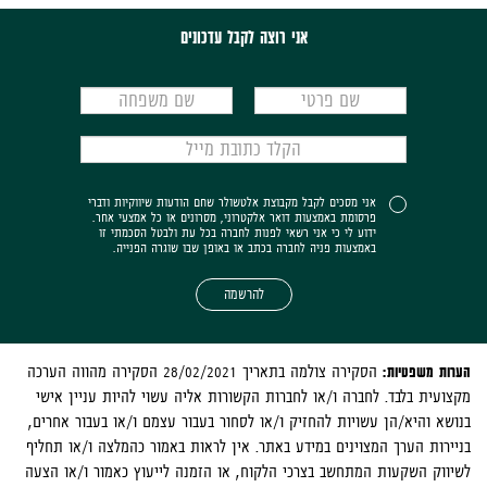
אני רוצה לקבל עדכונים
אני מסכים לקבל מקבוצת אלטשולר שחם הודעות שיווקיות ודברי
פרסומת באמצעות דואר אלקטרוני, מסרונים או כל אמצעי אחר.
ידוע לי כי אני רשאי לפנות לחברה בכל עת ולבטל הסכמתי זו
באמצעות פניה לחברה בכתב או באופן שבו שוגרה הפנייה.
להרשמה
הערות משפטיות:
הסקירה צולמה בתאריך 28/02/2021
הסקירה מהווה הערכה
מקצועית בלבד. לחברה ו/או לחברות הקשורות אליה עשוי להיות עניין אישי
בנושא והיא/הן עשויות להחזיק ו/או לסחור בעבור עצמם ו/או בעבור אחרים,
בניירות הערך המצוינים במידע באתר. אין לראות באמור כהמלצה ו/או תחליף
לשיווק השקעות המתחשב בצרכי הלקוח, או הזמנה לייעוץ כאמור ו/או הצעה