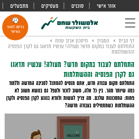
אזור אישי
סוכנים
מעסיקים
מתפעלים
פתח
חיפוש
Toggle
כניסה לאזור
navigation
האישי
דף הבית
המגזין
חיסכון ארוך טווח
התחלתם לעבוד במקום חדש? מעולה! עכשיו תדאגו גם לקרן הפנסיה
וההשתלמות
התחלתם לעבוד במקום חדש? מעולה! עכשיו תדאגו
גם לקרן הפנסיה וההשתלמות
התחלתם מקום עבודה חדש, אתם מנסים להסתגל לסביבה החדשה וללמוד
כמה שיותר מהר. בין כל אלה, חשוב לזכור ולטפל גם בנושא חשוב לא
פחות: החסכונות שלכם. מה צריך לעשות ולוודא בנוגע לקרן הפנסיה ולקרן
ההשתלמות כשמתחילים בעבודה חדשה?