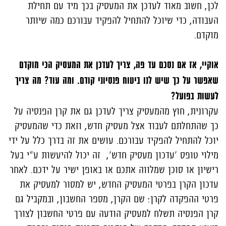
לכן, חשוב מאוד לעדכן את המעסיק בכך מיד עם תחילת
העבודה, כדי שיוכל להתחיל להפקיד עבורכם כמה שיותר
מוקדם.
אוקיי, אז אם נסכם עד פה, צריך לעדכן את המעסיק הכי מוקדם
שאפשר על כך שיש לנו ביטוח פנסיוני קודם. ומה עוד? מה צריך
לעשות בפועל?
עקרונית, חוץ מהמעסיק צריך לעדכן גם את קרן הפנסיה על
כך שהתחלתם לעבוד אצל מעסיק חדש, וזאת כדי שהמעסיק
יוכל להתחיל להפקיד עבורכם. עושים את זה בדרך כלל על ידי
מילוי טופס 'עדכון מעסיק חדש', זה יכול להיעשות ע"י בעל
רישיון או סוכן שמלווה אתכם או באופן ישיר על ידכם. לאחר
עדכון הקרן בפרטי המעסיק החדש, יש למסור למעסיק את
פרטי ההפקדה לקרן: שם הקרן, מספר החשבון, ובמקביל גם
קרן הפנסיה תשלח למעסיק הודעה עם פרטי החשבון לצורך