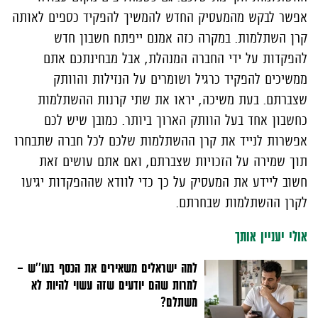
אפשר לבקש מהמעסיק החדש להמשיך להפקיד כספים לאותה
קרן השתלמות. במקרה כזה אמנם ייפתח חשבון חדש
להפקדות על ידי החברה המנהלת, אבל מבחינתכם אתם
ממשיכים להפקיד כרגיל ושומרים על הנזילות והוותק
שצברתם. בעת משיכה, יראו את שתי קרנות ההשתלמות
כחשבון אחד בעל הוותק הארוך ביותר. כמובן שיש לכם
אפשרות לנייד את קרן ההשתלמות שלכם לכל חברה שתבחרו
תוך שמירה על הזכויות שצברתם, ואם אתם עושים זאת
חשוב ליידע את המעסיק על כך כדי לוודא שההפקדות יגיעו
לקרן ההשתלמות שבחרתם.
אולי יעניין אותך
למה ישראלים משאירים את הכסף בעו''ש –
למרות שהם יודעים שזה עשוי להיות לא
משתלם?