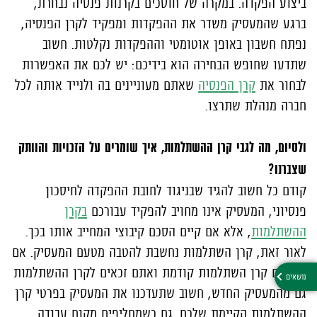
ביצוע הפקדה. במקרה של חוסכים בקרנות פנסיה נבחרת,
ברגע שהמעסיק משדר את ההפקדות ומפקיד לקרן הפנסיה,
נפתח חשבון באופן אוטומטי וההפקדות נקלטות. חשוב
שתדעו שחופש הבחירה הוא בידיכם: יש לכם את האפשרות
לבחור את
קרן הפנסיה
שאתם מעוניינים בה ולנייד אותה לכל
חברה מנהלת שתרצו.
ולסיום, מה לגבי קרן ההשתלמות, איך שומרים על הזכויות והוותק
שצברנו?
קודם כל חשוב להגיד שבניגוד לחובת ההפקדה לחיסכון
פנסיוני, המעסיק אינו מחויב להפקיד עבורכם
בקרן
ההשתלמות
, אלא אם קיים הסכם קיבוצי המחייב אותו בכך.
לאור זאת, קרן השתלמות נחשבת להטבה מטעם המעסיק. אם
יש לכם קרן השתלמות קודמת ואתם זכאים לקרן ההשתלמות
גם מהמעסיק החדש, חשוב שתעדכנו את המעסיק בפרטי קרן
ההשתלמות הקיימת שלכם. גם כשמחליפים מקום עבודה