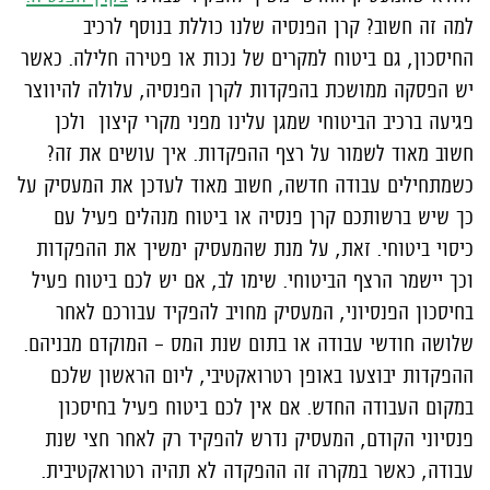
למה זה חשוב? קרן הפנסיה שלנו כוללת בנוסף לרכיב
החיסכון, גם ביטוח למקרים של נכות או פטירה חלילה. כאשר
יש הפסקה ממושכת בהפקדות לקרן הפנסיה, עלולה להיווצר
פגיעה ברכיב הביטוחי שמגן עלינו מפני מקרי קיצון ולכן
חשוב מאוד לשמור על רצף ההפקדות. איך עושים את זה?
כשמתחילים עבודה חדשה, חשוב מאוד לעדכן את המעסיק על
כך שיש ברשותכם קרן פנסיה או ביטוח מנהלים פעיל עם
כיסוי ביטוחי. זאת, על מנת שהמעסיק ימשיך את ההפקדות
וכך יישמר הרצף הביטוחי. שימו לב, אם יש לכם ביטוח פעיל
בחיסכון הפנסיוני, המעסיק מחויב להפקיד עבורכם לאחר
שלושה חודשי עבודה או בתום שנת המס – המוקדם מבניהם.
ההפקדות יבוצעו באופן רטרואקטיבי, ליום הראשון שלכם
במקום העבודה החדש. אם אין לכם ביטוח פעיל בחיסכון
פנסיוני הקודם, המעסיק נדרש להפקיד רק לאחר חצי שנת
עבודה, כאשר במקרה זה ההפקדה לא תהיה רטרואקטיבית.