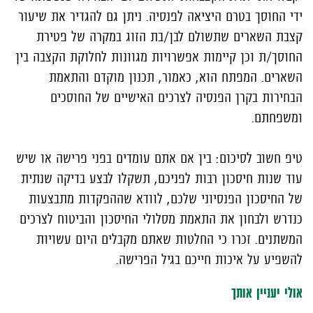
ידי החוסך בטרם היציאה לפנסיה. ניתן גם להגדיר את שיעור
קצבת השארים שתשולם לבן/בת הזוג במקרה של פטירת
החוסך/ת וכן קיימות אפשרויות מגוונות לחלוקת הקצבה בין
השארים. המפתח הוא, כאמור, תכנון מוקדם והתאמת
הבחירות בקרן הפנסיה לצרכים האישיים של החוסכים
ומשפחתם.
טיפ חשוב לסיכום: בין אם אתם עומדים בפני פרישה או שיש
עוד שנות חיסכון רבות לפניכם, תשקלו לבצע בדיקה שנתית
של החיסכון הפנסיוני שלכם, לוודא שההפקדות מתבצעות
כנדרש ולבחון את התאמת מסלולי החיסכון והביטוח לצרכים
המשתנים. זכרו כי החלטות שאתם מקבלים היום עשויות
להשפיע על איכות חייכם בגיל הפרישה.
אולי יעניין אותך