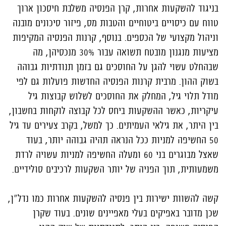
בניגוד להשקעות אחרות, קרן הפנסיה משלבת חיסכון ארוך
טווח עם כיסויים ביטוחיים והטבות מס, פיזור סיכונים מובנה
וניהול מקצועי של הכספים. בנוסף, קרנות הפנסיה המקיפות
מציעות מנגנון מובטח תשואה עבור 30% מנכסיהן, מה
שבהחלט עשוי להגן על החוסכים גם בזמן תנודתיות גבוהה
בשוק ההון. מרבית קרנות הפנסיה החדשות פועלות גם לפי
מודל תלוי גיל, המחלק את החוסכים לשלוש קבוצות גיל
עיקריות, כאשר ההשקעות ביחס לכל קבוצה לוקחות בחשבון,
בין היתר, את גילאי העמיתים. כך למשל, בקרב צעירים עד גיל
50 החשיפה למניות ככל הנראה תהיה גבוהה יותר, בעוד
שאצל מבוגרים בני 60 ומעלה החשיפה למניות עשויה לרדת
משמעותית, תוך הפניה של יותר השקעות לרכיבים סולידיים.
קשה להשוות ישירות בין פנסיה להשקעות אחרות כמו נדל"ן,
שכן מדובר באפיקים בעלי מאפיינים שונים. בעוד שקרן