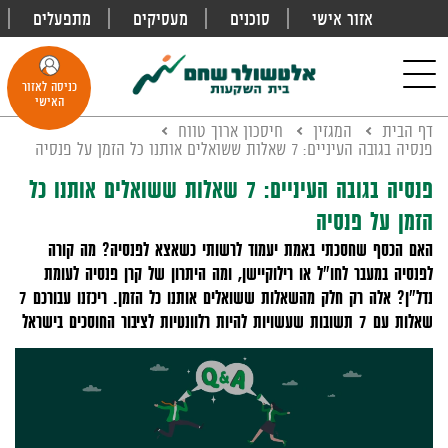
אזור אישי
סוכנים
מעסיקים
מתפעלים
פתח
חיפוש
Toggle
כניסה לאזור
navigation
האישי
דף הבית
המגזין
חיסכון ארוך טווח
פנסיה בגובה העיניים: 7 שאלות ששואלים אותנו כל הזמן על פנסיה
פנסיה בגובה העיניים: 7 שאלות ששואלים אותנו כל
הזמן על פנסיה
האם הכסף שחסכתי באמת יעמוד לרשותי כשאצא לפנסיה? מה קורה
לפנסיה במעבר לחו"ל או רילוקיישן, ומה היתרון של קרן פנסיה לעומת
נדל"ן? אלה רק חלק מהשאלות ששואלים אותנו כל הזמן. ריכזנו עבורכם 7
שאלות עם 7 תשובות שעשויות להיות רלוונטיות לציבור החוסכים בישראל