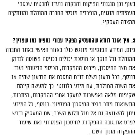
בענף וכן מנגנוני הפיקוח והבקרה נועדו להבטיח שכספי
העמיתים מוגנים, מופרדים מנכסי החברה המנהלת ומנותקים
ממצבה העסקי².
3. איך אוכל לוודא שהמעסיק מפקיד עבורי כספים כמו שצריך?
כיום, המידע הפנסיוני מונגש כולו באזור האישי באתר החברה
המנהלת וכל חוסך או חוסכת יכולים בכניסה פשוטה לבדוק
את מצב החיסכון, פירוט ההפקדות, הכיסוי הביטוחי ועוד.
בנוסף, בכל רבעון נשלח דו"ח המסכם את הרבעון שהיה או
את השנה החולפת, עם מידע רלוונטי. כך למעשה קיימת
שקיפות מלאה ואפשרות למעקב אחרי ההפקדות, היתרות,
התשואות ויתר פרטי החיסכון הפנסיוני. בנוסף, כל המידע
ניתן להשוואה גם אל מול תלוש השכר, שם המעסיק נדרש
לפרט את גובה ההפקדות לחיסכון הפנסיוני ואת שיעור
ההפקדה מתוך השכר.