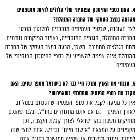
4. האם כספי החיסכון הפנסיוני שלי עלולים להיות מושפעים
מהרעה במצב העסקי של החברה המנהלת?
לצד העובדה, שכספי העמיתים מופרדים לחלוטין מנכסי
החברה המנהלת, הגופים המוסדיים, כאמור מפוקחים ונתונים
תחת רגולציה מחמירה. משכך, הרעה במצב העסקי של החברה
המנהלת אינה צפויה להשפיע על כספי החיסכון הפנסיוני של
העמיתים.
5. עזבתי את הארץ ומרכז חיי כבר לא בישראל מספר שנים. האם
אקבל את כספי הפנסיה שחסכתי כשאפרוש?
אין כל מניעה לקבל את כספי הפנסיה שחסכתם בעמל רב
לאורך השנים - גם אם אתם מתגוררים בחו"ל, ובלבד שהנכם
מחזיקים חשבון בנק ישראלי לצורך קבלת הקצבה, וכן
מקפידים על המצאת "אישור חיים" כנדרש, אחת לחצי שנה
לפחות. ניתוק תושבות או שהייה ממושכת בחו"ל אינם