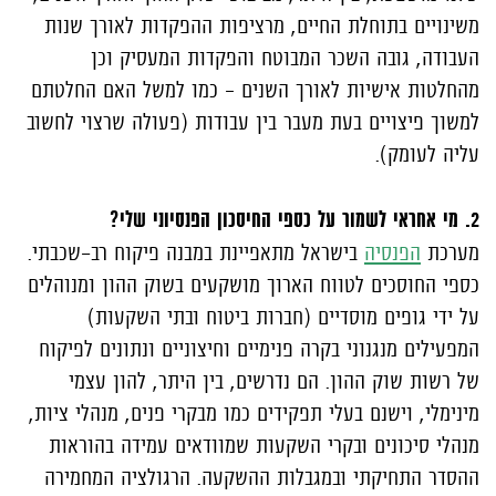
משינויים בתוחלת החיים, מרציפות ההפקדות לאורך שנות
העבודה, גובה השכר המבוטח והפקדות המעסיק וכן
מהחלטות אישיות לאורך השנים – כמו למשל האם החלטתם
למשוך פיצויים בעת מעבר בין עבודות (פעולה שרצוי לחשוב
עליה לעומק).
2. מי אחראי לשמור על כספי החיסכון הפנסיוני שלי?
מערכת
הפנסיה
בישראל מתאפיינת במבנה פיקוח רב-שכבתי.
כספי החוסכים לטווח הארוך מושקעים בשוק ההון ומנוהלים
על ידי גופים מוסדיים (חברות ביטוח ובתי השקעות)
המפעילים מנגנוני בקרה פנימיים וחיצוניים ונתונים לפיקוח
של רשות שוק ההון. הם נדרשים, בין היתר, להון עצמי
מינימלי, וישנם בעלי תפקידים כמו מבקרי פנים, מנהלי ציות,
מנהלי סיכונים ובקרי השקעות שמוודאים עמידה בהוראות
ההסדר התחיקתי ובמגבלות ההשקעה. הרגולציה המחמירה