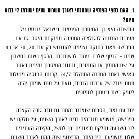
1. האם כספי הפנסיה שחסכתי לאורך עשרות שנים ישולמו לי בבוא
היום?
התשובה היא כן. החיסכון הפנסיוני בישראל מבוסס על
מערכת הנתונה לרגולציה מחמירה מפוקחת היטב. גם אם
הפרישה מאוד רחוקה וצפויה להתרחש רק עוד 20, 30 או 40
שנים – הכסף שלכם יעמוד לרשותכם¹. הכסף רשום בחשבון
על שם החוסך או החוסכת, ונתוני החיסכון זמינים באזור
האישי באתר החברה המנהלת 24/7. קרנות הפנסיה פועלות
תחת מודל של ערבות הדדית, וזאת על מנת שניתן יהיה
לספק רשת ביטחון לחוסכים.
יחד עם זאת, הסכום שנצבור וממנו גם נגזר גובה הקצבה
בפרישה, מושפע מגורמים רבים לאורך השנים, על חלקם יש
לנו השפעה וחלקם חיצוניים. כך למשל, הקצבה העתידית
שלנו מושפעת, בין היתר, מביצועי שוק ההון לאורך השנים,