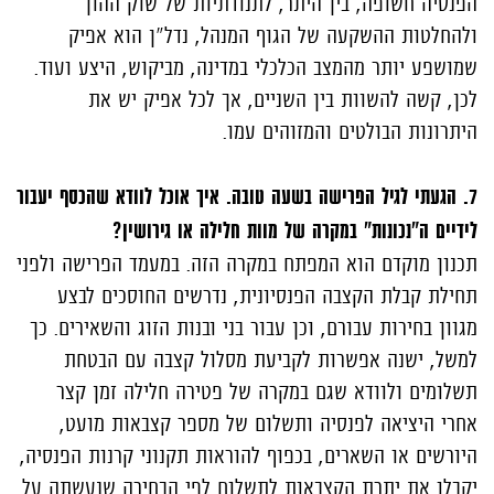
הפנסיה חשופה, בין היתר, לתנודתיות של שוק ההון
ולהחלטות ההשקעה של הגוף המנהל, נדל"ן הוא אפיק
שמושפע יותר מהמצב הכלכלי במדינה, מביקוש, היצע ועוד.
לכן, קשה להשוות בין השניים, אך לכל אפיק יש את
היתרונות הבולטים והמזוהים עמו.
7. הגעתי לגיל הפרישה בשעה טובה. איך אוכל לוודא שהכסף יעבור
לידיים ה"נכונות" במקרה של מוות חלילה או גירושין?
תכנון מוקדם הוא המפתח במקרה הזה. במעמד הפרישה ולפני
תחילת קבלת הקצבה הפנסיונית, נדרשים החוסכים לבצע
מגוון בחירות עבורם, וכן עבור בני ובנות הזוג והשאירים. כך
למשל, ישנה אפשרות לקביעת מסלול קצבה עם הבטחת
תשלומים ולוודא שגם במקרה של פטירה חלילה זמן קצר
אחרי היציאה לפנסיה ותשלום של מספר קצבאות מועט,
היורשים או השארים, בכפוף להוראות תקנוני קרנות הפנסיה,
יקבלו את יתרת הקצבאות לתשלום לפי הבחירה שנעשתה על