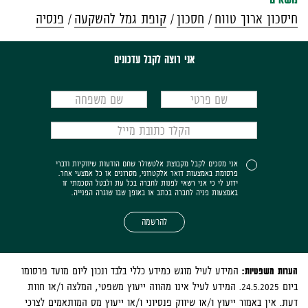
חיסכון ארוך טווח
חסכון
קופת גמל להשקעה
פנסיה
אני רוצה לקבל עדכונים
אני מסכים לקבל מקבוצת אלטשולר שחם הודעות שיווקיות ודברי
פרסומת באמצעות דואר אלקטרוני, מסרונים או כל אמצעי אחר.
ידוע לי כי אני רשאי לפנות לחברה בכל עת ולבטל הסכמתי זו
באמצעות פניה לחברה בכתב או באופן שבו שוגרה הפנייה.
להרשמה
הערות משפטיות:
המידע לעיל מוגש כמידע כללי בלבד ונכון ליום מועד פרסומו
ביום 24.5.2025. המידע לעיל אינו מהווה ייעוץ משפטי, המלצה ו/או חוות
דעת. אין באמור ייעוץ ו/או שיווק פנסיוני ו/או ייעוץ מס המותאמים לצרכי