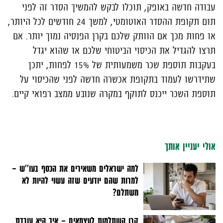
עבודה חדשה באופק, תוכלו לבקש להמשיך הסדר זה לפני
תום תקופת ההסדר האוטומטי, למשך 24 חודשים לכל היותר,
או פחות מכך אם הוותק שלכם בקרן הפנסיה נמוך יותר. אם
תרצו להגדיל את הכיסוי הביטוחי שלכם או שהוא יגדל
בעקבות תוספת שכר משמעותית של 15% לפחות, יתכן
שתידרשו לעמוד בתקופת אכשרה חדשה לפני שהכיסוי על
תוספת השכר ייכנס לתוקף במקרה שנובע ממצב רפואי קיים.
אולי יעניין אותך
למה ישראלים משאירים את הכסף בעו''ש –
למרות שהם יודעים שזה עשוי להיות לא
משתלם?
קרן השתלמות לעצמאים - איך היא עובדת