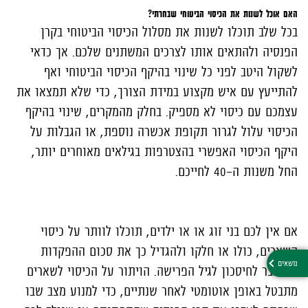
האם אוכל לשנות את הכיסוי הביטוחי שבחרתי?
בכל שלב תוכלו לשנות את מסלול הכיסוי הביטוחי בקרן
הפנסיה ולהתאים אותו לצרכים המשתנים שלכם. אך כדאי
לשקול היטב לפני כל שינוי בהיקף הכיסוי הביטוחי ואף
להתייעץ עם איש מקצוע במידת הצורך, כדי שלא תמצאו את
עצמכם עם כיסוי לא מספיק. בחלק מהמקרים, שינוי בהיקף
הכיסוי עלול לגרור תקופת אכשרה נוספת, או הגבלות על
היקף הכיסוי האפשרי בהצטרפות בגילאים מאוחרים יותר,
החל משנות ה-40 לחייכם.
אם אין לכם בני זוג או או ילדים, תוכלו לוותר על כיסוי
השארים, כולו או חלקו ולהגדיל כך את סכום ההפקדות
המועבר לחיסכון לגיל הפרישה. הויתור על הכיסוי לשארים
מתבטל באופן אוטומטי לאחר שנתיים, כדי למנוע מצב שבו