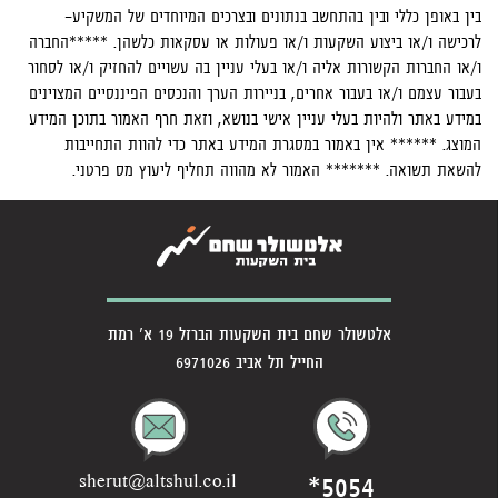
בין באופן כללי ובין בהתחשב בנתונים ובצרכים המיוחדים של המשקיע-
לרכישה ו/או ביצוע השקעות ו/או פעולות או עסקאות כלשהן. *****החברה
ו/או החברות הקשורות אליה ו/או בעלי עניין בה עשויים להחזיק ו/או לסחור
בעבור עצמם ו/או בעבור אחרים, בניירות הערך והנכסים הפיננסיים המצוינים
במידע באתר ולהיות בעלי עניין אישי בנושא, וזאת חרף האמור בתוכן המידע
המוצג. ****** אין באמור במסגרת המידע באתר כדי להוות התחייבות
להשאת תשואה. ******* האמור לא מהווה תחליף ליעוץ מס פרטני.
אלטשולר שחם בית השקעות הברזל 19 א' רמת
החייל תל אביב 6971026
*5054
sherut@altshul.co.il