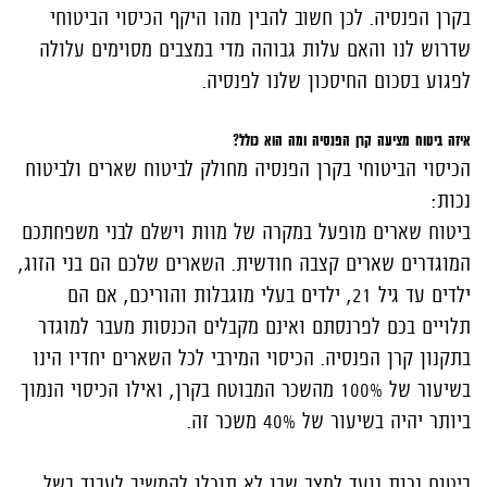
בקרן הפנסיה. לכן חשוב להבין מהו היקף הכיסוי הביטוחי
שדרוש לנו והאם עלות גבוהה מדי במצבים מסוימים עלולה
לפגוע בסכום החיסכון שלנו לפנסיה.
איזה ביטוח מציעה קרן הפנסיה ומה הוא כולל?
הכיסוי הביטוחי בקרן הפנסיה מחולק לביטוח שארים ולביטוח
נכות:
ביטוח שארים
מופעל במקרה של מוות וישלם לבני משפחתכם
המוגדרים שארים קצבה חודשית. השארים שלכם הם בני הזוג,
ילדים עד גיל 21, ילדים בעלי מוגבלות והוריכם, אם הם
תלויים בכם לפרנסתם ואינם מקבלים הכנסות מעבר למוגדר
בתקנון קרן הפנסיה. הכיסוי המירבי לכל השארים יחדיו הינו
בשיעור של 100% מהשכר המבוטח בקרן, ואילו הכיסוי הנמוך
ביותר יהיה בשיעור של 40% משכר זה.
ביטוח נכות
נועד למצב שבו לא תוכלו להמשיך לעבוד בשל