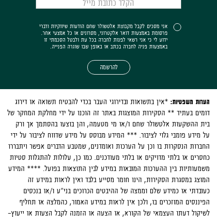
אני מסכים לקבל מקבוצת אלטשולר שחם הודעות שיווקיות ודברי
פרסומת באמצעות דואר אלקטרוני, מסרונים או כל אמצעי אחר.
ידוע לי כי אני רשאי לפנות לחברה בכל עת ולבטל הסכמתי זו
באמצעות פניה לחברה בכתב או באופן שבו שוגרה הפנייה.
להרשמה
הערות משפטיות:
*אין בתשואות ובדירוגי העבר בכדי להבטיח תשואה או דירוג
דומים בעתיד ** הסקירות המוצגות באתר זה הוכנו על ידי מחלקת המחקר של
בית ההשקעות אלטשולר שחם ו/או מי מטעמה, והן בוצעו בהסתמך אך ורק
על מידע פומבי גלוי לציבור. *** המידע מבוסס על מידע שדווח לציבור על ידי
החברות הנסקרות בו וכן על הערכות ואומדנים, שמטבע הדברים אפשר ויתבררו
כחסרים או בלתי מדויקים או בלתי מעודכנים. כמו כן, עלולות להתגלות סטיות
משמעותיות בין ההערכות המובאות במידע לבין התוצאות בפועל. **** המידע
המוצג במסגרת הסקירות, הינו חומר מסייע בלבד ואין לראות במידע זה
כעובדתי או כמידע שלם וממצה של ההיבטים הכרוכים בני"ע ו/או בנכסים
הפיננסים המוזכרים בו, ולכן אין לראות במידע האמור, כהמלצה או תחליף
לשיקול דעתו העצמאי של הקורא, או הצעה או הזמנה לקבל הצעות או ייעוץ-