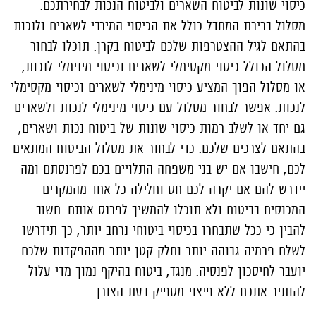
כיסוי שונות לביטוח השארים ולביטוח הנכות לבחירתכם.
מסלול ברירת המחדל כולל את הכיסוי המירבי לשארים ולנכות
בהתאם לגיל ההצטרפות שלכם לביטוח בקרן. תוכלו לבחור
מסלול הכולל כיסוי מקסימלי לשארים וכיסוי מינימלי לנכות,
או מסלול הפוך המציע כיסוי מינימלי לשארים וכיסוי מקסימלי
לנכות. אפשר לבחור מסלול עם כיסוי מינימלי לנכות ולשארים
גם יחד או לשלב רמות כיסוי שונות של ביטוח נכות ושארים,
בהתאם לצרכים שלכם. כדי לבחור את מסלול הביטוח המתאים
לכם, חישבו אם יש בני משפחה התלויים בכם לפרנסתם ומה
יידרש להם אם יקרה לכם חס וחלילה כל אחד מהמקרים
המכוסים בביטוח ולא תוכלו להמשיך לפרנס אותם. חשוב
להבין כי ככל שתבחרו בכיסוי ביטוחי נרחב יותר, כך תידרשו
לשלם פרמיה גבוהה יותר וחלק קטן יותר מההפקדות שלכם
יועבר לחיסכון לפנסיה. מנגד, ביטוח בהיקף נמוך מדי עלול
להותיר אתכם ללא פיצוי מספיק בעת הצורך.