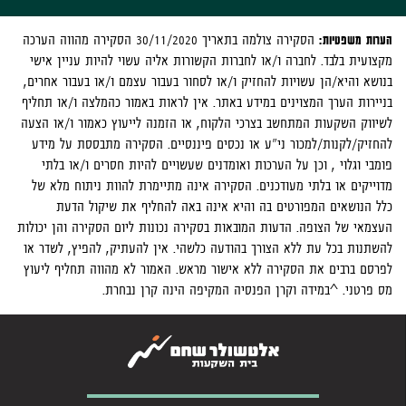
הערות משפטיות:
הסקירה צולמה בתאריך 30/11/2020
הסקירה מהווה הערכה
מקצועית בלבד. לחברה ו/או לחברות הקשורות אליה עשוי להיות עניין אישי
בנושא והיא/הן עשויות להחזיק ו/או לסחור בעבור עצמם ו/או בעבור אחרים,
בניירות הערך המצוינים במידע באתר. אין לראות באמור כהמלצה ו/או תחליף
לשיווק השקעות המתחשב בצרכי הלקוח, או הזמנה לייעוץ כאמור ו/או הצעה
להחזיק/לקנות/למכור ני"ע או נכסים פיננסיים. הסקירה מתבססת על מידע
פומבי וגלוי , וכן על הערכות ואומדנים שעשויים להיות חסרים ו/או בלתי
מדוייקים או בלתי מעודכנים. הסקירה אינה מתיימרת להוות ניתוח מלא של
כלל הנושאים המפורטים בה והיא אינה באה להחליף את שיקול הדעת
העצמאי של הצופה. הדעות המובאות בסקירה נכונות ליום הסקירה והן יכולות
להשתנות בכל עת ללא הצורך בהודעה כלשהי. אין להעתיק, להפיץ, לשדר או
לפרסם ברבים את הסקירה ללא אישור מראש. האמור לא מהווה תחליף ליעוץ
מס פרטני. ^
במידה וקרן הפנסיה המקיפה הינה קרן נבחרת.