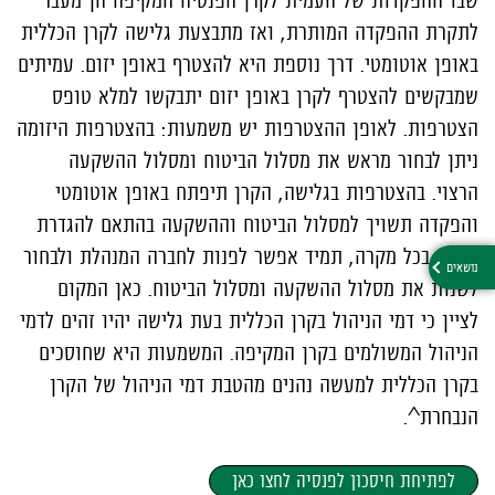
שבו ההפקדות של העמית לקרן הפנסיה המקיפה הן מעבר
לתקרת ההפקדה המותרת, ואז מתבצעת גלישה לקרן הכללית
באופן אוטומטי. דרך נוספת היא להצטרף באופן יזום. עמיתים
שמבקשים להצטרף לקרן באופן יזום יתבקשו למלא טופס
הצטרפות. לאופן ההצטרפות יש משמעות: בהצטרפות היזומה
ניתן לבחור מראש את מסלול הביטוח ומסלול ההשקעה
הרצוי. בהצטרפות בגלישה, הקרן תיפתח באופן אוטומטי
והפקדה תשויך למסלול הביטוח וההשקעה בהתאם להגדרת
הקרן. בכל מקרה, תמיד אפשר לפנות לחברה המנהלת ולבחור
לשנות את מסלול ההשקעה ומסלול הביטוח. כאן המקום
לציין כי דמי הניהול בקרן הכללית בעת גלישה יהיו זהים לדמי
הניהול המשולמים בקרן המקיפה. המשמעות היא שחוסכים
בקרן הכללית למעשה נהנים מהטבת דמי הניהול של הקרן
הנבחרת^.
לפתיחת חיסכון לפנסיה לחצו כאן