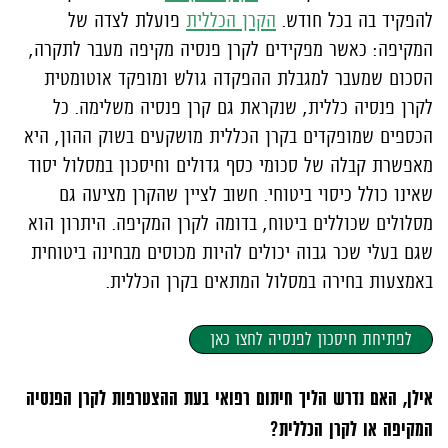
להפקיד בה בכל חודש.
הקרן הכללית
פועלת לצדה של
המקיפה: כאשר מפקידים לקרן פנסיה מקיפה מעבר לתקרה,
הסכום שמעבר למגבלת ההפקדה גולש ומופקד אוטומטית
לקרן פנסיה כללית, שנקראת גם קרן פנסיה משלימה. כל
הכספים שמופקדים בקרן הכללית מושקעים בשוק ההון, היא
מאפשרת קבלה של סכומי כסף גדולים וחיסכון במסלול יסוד
שאינו כולל כיסוי ביטוחי. חשוב לציין שהקרן מציעה גם
מסלולים שכוללים ביטוח, בדומה לקרן המקיפה. היתרון הוא
שגם בעלי שכר גבוה יכולים להיות מכוסים מבחינה ביטוחית
באמצעות בחירה במסלול המתאים בקרן הכללית.
לפתיחת חיסכון לפנסיה לחצו כאן
אילן, האם נדרש הליך חיתום רפואי בעת ההצטרפות לקרן הפנסיה
המקיפה או לקרן הכללית?