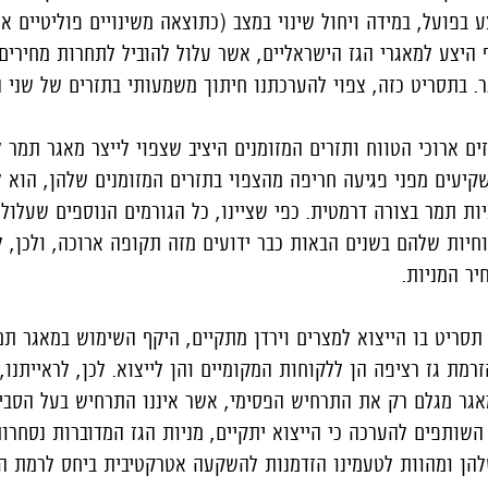
 בפועל, במידה ויחול שינוי במצב (כתוצאה משינויים פוליטיים א
ף היצע למאגרי הגז הישראליים, אשר עלול להוביל לתחרות מחירים 
. בתסריט כזה, צפוי להערכתנו חיתוך משמעותי בתזרים של שני ה
ים ארוכי הטווח ותזרים המזומנים היציב שצפוי לייצר מאגר תמר 
עים מפני פגיעה חריפה מהצפוי בתזרים המזומנים שלהן, הוא ל
ות תמר בצורה דרמטית. כפי שציינו, כל הגורמים הנוספים שעלולי
חיות שלהם בשנים הבאות כבר ידועים מזה תקופה ארוכה, ולכן, ל
יר המניות.
סריט בו הייצוא למצרים וירדן מתקיים, היקף השימוש במאגר תמ
רמת גז רציפה הן ללקוחות המקומיים והן לייצוא. לכן, לראייתנו,
גר מגלם רק את התרחיש הפסימי, אשר איננו התרחיש בעל הסבי
 השותפים להערכה כי הייצוא יתקיים, מניות הגז המדוברות נסחרות
להן ומהוות לטעמינו הזדמנות להשקעה אטרקטיבית ביחס לרמת הס