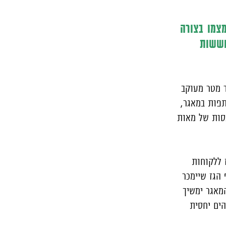
צמו בצורה
חששות
בית לחופי חיפה – מאגר תמר, מספק כ-10 מיליארד מטר מעוקב
תפות במאגר,
נסות של מאות
 ללקוחות
הגז שיימכר
המאגר ימשיך
הים יחסית