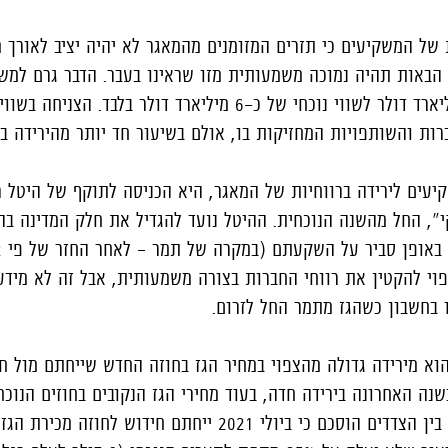
של המשקיעים כי תזרים המזומנים מהמאגר לא יהיה יציב לאורך 
 הבאות תהיה נמוכה משמעותית מזו שראינו בעבר. הדבר גרם למשק
את שווי המאגר מכ-12 מיליארד דולר לשווי נוכחי של כ-6 מיליארד דולר בל
ברות והשותפויות המחזיקות בו, אולם בשיעור חד יותר מהירידה בש
עים לירידה ברווחיות של המאגר, היא הכניסה לתוקף של היטל ר
", החל מהשנה הנוכחית. ההיטל נועד להגדיל את חלק המדינה בהכ
 להקטין את רווחי החברות בצורה משמעותית, אבל זה לא מידע
 בחשבון כשהגז מתמר החל לזרום.
א מירידה גדולה מהצפוי במחיר הגז בחוזה החדש שייחתם מול ח
שנה האחרונה בירידה חדה, בעוד מחירי הגז הנקובים בחוזים הנוכח
החשמל גבוהים הרבה יותר. בין הצדדים הוסכם כי ביולי 2021 ייחתם חידוש