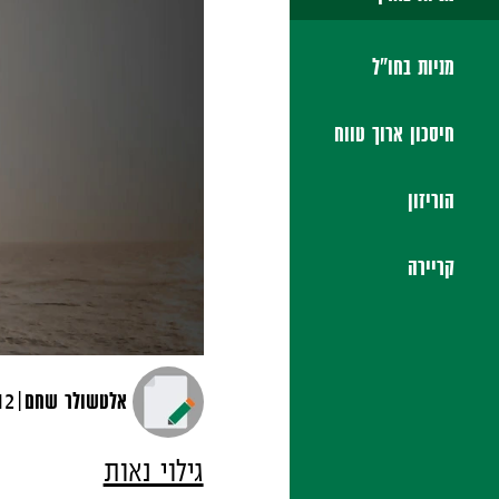
מניות בחו"ל
חיסכון ארוך טווח
הוריזון
קריירה
|
אלטשולר שחם
12 פברואר, 
גילוי נאות