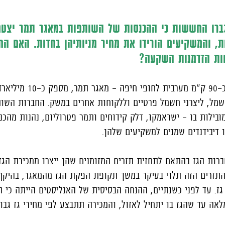
ברו החששות כי ההכנסות של השותפות במאגר תמר יצטמ
, והמשקיעים הורידו את מחיר מניותיהן בחדות. האם ה
וות הזדמנות השקעה?
מאגר הגז האדיר שהתגלה כ-90 ק"מ מער
שמל, ליצרני חשמל פרטיים וללקוחות אחרים במשק. החברות השו
בילות בו – ישראמקו, דלק קידוחים ותמר פטרוליום, נהנות מהכ
ו דיבידנדים שמנים למשקיעים שלהן.
ות הגז בהתאם לתחזית תזרים המזומנים שהן ייצרו ממכירת הגז
 התזרים הזה תלוי בעיקר במשך תקופת הפקת הגז מהמאגר, בהיקף 
 גז. עד לפני כשנתיים, ההנחה הבסיסית של האנליסטים הייתה כי 
אה עד שהגז בו יתחיל לאזול, והמכירה תתבצע לפי מחירי גז גבו