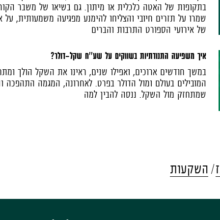
בתקופות של האטה כלכלית או מיתון. גם בשיאו של משבר הקורונ
שמרו על תזרים חיובי והצליחו להימנע מפגיעה משמעותית, על 
של אירועי הספורט התרבות והברים
איך משפיעה התנודתיות בשווקים על שע''ח שקל-דולר?
במשך חודשים ארוכים, ואפילו שנים, ראינו את השקל הולך ומת
המובילים בעולם ומול הדולר בפרט. לאחרונה, המגמה התהפכה וה
שמתחזק מול השקל. ננסה להבין למה
השקעות