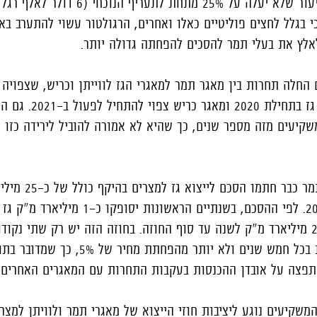
הפחתה של תעריף הגז בשיעור שלא יעלה על 25% מתח
בגלל לחצים פוליטיים כאלו ואחרים, הרגולטור עשוי להתערב בא
לאלץ את בעלי תמר להסכים להפחתה גדולה יותר.
 החלה תחרות בין מאגר תמר למאגרי הגז לווייתן וכריש, שצפויה 
לווייתן כבר התחיל להזרים גז בתחילת 2020 ו
קיעים מזה מספר שנים, כך שהיא לא אמורה להוביל לירידה כזו ח
צריך לזכור כי בעלי מאגר תמ
מ- 2020 ועד סוף שנת 2034. לפי ההסכם, בשנתיים הראשונ
2022 האספקה תוכפל לכ-2 מיליארד מ"ק לשנה עד סוף החוזה. בחוזה הזה יש רק שתי 
למו"מ על מחיר הגז - אחת בכל חמש שנים ולא יותר מהפחת
תפצה על אובדן ההכנסות בעקבות התחרות עם המאגרים האחרים.
קיעים נוגע ליציבות חוזי הייצוא של מאגרי תמר ולוויתן למצרי