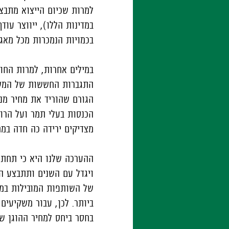
למרות שכיום הייצוא מתבצע
במדינות הללו), ייווצר עוד
בכמויות הנמכרות מכל מאגר
במילים אחרות, למרות החוז
התגברות החששות של המשקי
הגורם שהוריד את מחיר מני
הכנסות בעלי תמר ועל הרוו
מצדיקים ירידה כה חדה במח
ההערכה שלנו היא כי תחת ת
ויגדל עם השנים ותתבצע הז
של השותפות המובילות במא
ביותר. לכן, עבור משקיעים
בחסר ביחס למחיר ההוגן ש