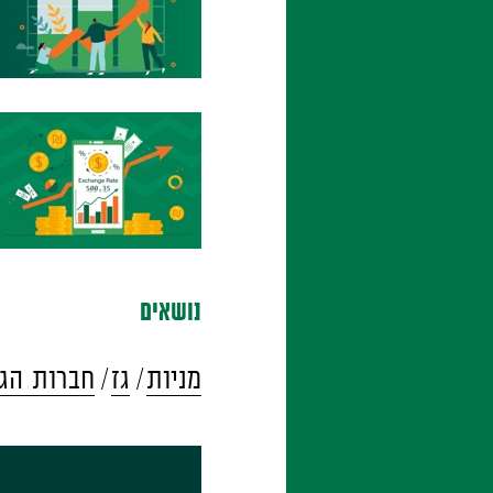
נושאים
מניות
גז
חברות הגז