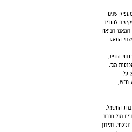
מספיק שנים
יעים להוריד
בד. הצניחה בשווי המאגר הביאה
ווי המאגר.
ווחי הנפט,
נסות מגז,
לאחר שהמשקיעים הרוויחו באופן סביר על השקעתם (במקרה של תמר – לאחר החזר של פי 2 על
 חדש,
ברת החשמל.
יים מול חברת
 לחוזה מכירת הגז הנוכחי, ותידון