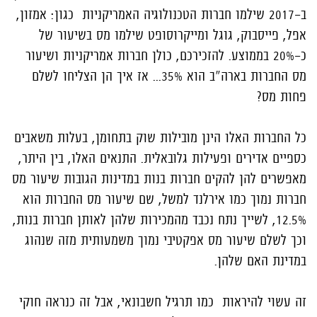
ב-2017 שילמו חברות הטכנולוגיה האמריקניות כגון: אמזון,
אפל, פייסבוק, גוגל ומייקרוסופט שילמו מס בשיעור של
כ-20% בממוצע. להזכירכם, כולן חברות אמריקניות ושיעור
מס החברות בארה"ב הוא 35%... אז איך הן הצליחו לשלם
פחות מס?
כל החברות האלו הינן מובילות שוק בתחומן, בעלות משאבים
כספיים אדירים ופעילות גלובאלית. התנאים האלו, בין היתר,
מאפשרים להן להקים חברות בנות במדינות הגובות שיעור מס
חברות נמוך כמו אירלנד למשל, שם שיעור מס החברות הוא
12.5%, לשייך נתח נכבד מהמכירות שלהן לאותן חברות בנות,
וכך לשלם שיעור מס אפקטיבי נמוך משמעותית מזה שנהוג
במדינת האם שלהן.
זה עשוי להיראות כמו תרגיל חשבונאי, אבל זה כנראה חוקי