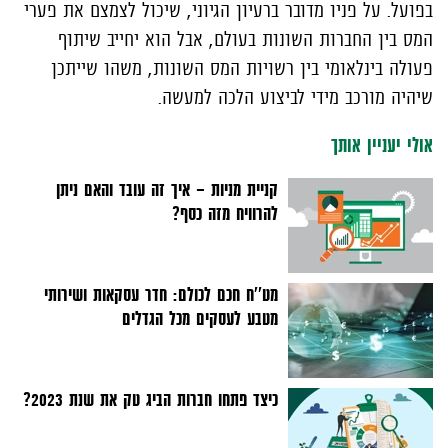
בפועל. על פניו מדובר ברעיון הגיוני, שיכול לצמצם את פערי
המס בין החברות השונות בעולם, אבל הוא יחייב שיתוף
פעולה בינלאומי בין רשויות המס השונות, משהו שייתכן
שיהיה מורכב מידי לביצוע הלכה למעשה.
אולי יעניין אותך
קניית מניות - איך זה עובד והאם ניתן
להרוויח מזה כסף?
מט''ח חכם לכולם: חדר עסקאות ושירותי
מטבע לעסקים מכל הגדלים
כיצד פתחו חברות הביג טק את שנת 2023?