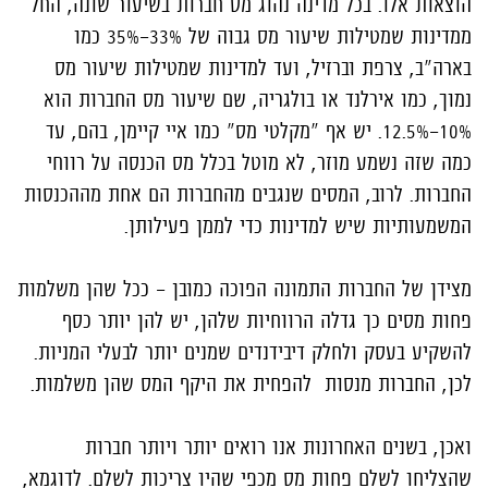
הוצאות אלו. בכל מדינה נהוג מס חברות בשיעור שונה, החל
ממדינות שמטילות שיעור מס גבוה של 33%-35% כמו
בארה"ב, צרפת וברזיל, ועד למדינות שמטילות שיעור מס
נמוך, כמו אירלנד או בולגריה, שם שיעור מס החברות הוא
10%-12.5%. יש אף "מקלטי מס" כמו איי קיימן, בהם, עד
כמה שזה נשמע מוזר, לא מוטל בכלל מס הכנסה על רווחי
החברות. לרוב, המסים שנגבים מהחברות הם אחת מההכנסות
המשמעותיות שיש למדינות כדי לממן פעילותן.
מצידן של החברות התמונה הפוכה כמובן - ככל שהן משלמות
פחות מסים כך גדלה הרווחיות שלהן, יש להן יותר כסף
להשקיע בעסק ולחלק דיבידנדים שמנים יותר לבעלי המניות.
לכן, החברות מנסות להפחית את היקף המס שהן משלמות.
ואכן, בשנים האחרונות אנו רואים יותר ויותר חברות
שהצליחו לשלם פחות מס מכפי שהיו צריכות לשלם. לדוגמא,