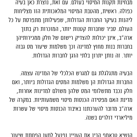
מבחינת תקנות המיסוי בעולם. עם זאת, נוצרת כאן בעיה
כפולה. ראשית, מהטבת המיסוי המלאכותית הזו מצליחות
ליהנות בעיקר החברות הגדולות, שפעילותן מתפרסת על כל
העולם. סביר שחברות קטנות יותר, המוכרות רק בתוך
ארה"ב, אינן יכולות להצדיק רישום של חלק ממכירותיהן
בחברות בנות מחוץ למדינה וכך משלמות שיעור מס גבוה
יותר. זה נותן יתרון בלתי הוגן לחברות הגדולות.
הבעיה מתגלגלת גם למגרש הכלכלי של המדינה עצמה.
החברות הגדולות הן משלמות המסים הגדולות ביותר, ואם
חלק נכבד מתשלומי המס שלהן משולם למדינות אחרות,
מדינת האם מפסידה הכנסות מיסוי משמעותיות. במקרה של
ארה"ב מדובר להערכתנו באיבוד הכנסות מיסוי של עשרות
מיליארדי דולרים בשנה.
הנשיא טראמפ הבין את העניין ופועל למען הפחתת שיעור