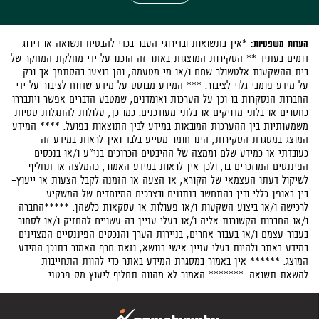
הערות משפטיות:
*אין בתשואות ובדירוגי העבר בכדי להבטיח תשואה או דירוג
דומים בעתיד ** הסקירות המוצגות באתר זה הוכנו על ידי מחלקת המחקר של
בית ההשקעות אלטשולר שחם ו/או מי מטעמה, והן בוצעו בהסתמך אך ורק
על מידע פומבי גלוי לציבור. *** המידע מבוסס על מידע שדווח לציבור על ידי
החברות הנסקרות בו וכן על הערכות ואומדנים, שמטבע הדברים אפשר ויתבררו
כחסרים או בלתי מדויקים או בלתי מעודכנים. כמו כן, עלולות להתגלות סטיות
משמעותיות בין ההערכות המובאות במידע לבין התוצאות בפועל. **** המידע
המוצג במסגרת הסקירות, הינו חומר מסייע בלבד ואין לראות במידע זה
כעובדתי או כמידע שלם וממצה של ההיבטים הכרוכים בני"ע ו/או בנכסים
הפיננסים המוזכרים בו, ולכן אין לראות במידע האמור, כהמלצה או תחליף
לשיקול דעתו העצמאי של הקורא, או הצעה או הזמנה לקבל הצעות או ייעוץ-
בין באופן כללי ובין בהתחשב בנתונים ובצרכים המיוחדים של המשקיע-
לרכישה ו/או ביצוע השקעות ו/או פעולות או עסקאות כלשהן. *****החברה
ו/או החברות הקשורות אליה ו/או בעלי עניין בה עשויים להחזיק ו/או לסחור
בעבור עצמם ו/או בעבור אחרים, בניירות הערך והנכסים הפיננסיים המצוינים
במידע באתר ולהיות בעלי עניין אישי בנושא, וזאת חרף האמור בתוכן המידע
המוצג. ****** אין באמור במסגרת המידע באתר כדי להוות התחייבות
להשאת תשואה. ******* האמור לא מהווה תחליף ליעוץ מס פרטני.