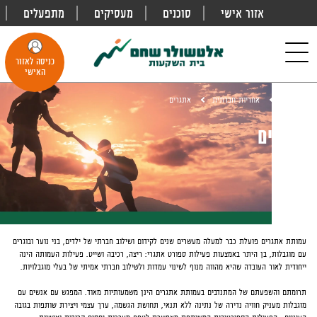
אזור אישי
סוכנים
מעסיקים
מתפעלים
פתח
חיפוש
Toggle
כניסה לאזור
navigation
האישי
דף הבית
אחריות חברתית
אתגרים
אתגרים
עמותת אתגרים פועלת כבר למעלה מעשרים שנים לקידום ושילוב חברתי של ילדים, בני נוער ובוגרים
עם מוגבלות, בן היתר באמצעות פעילות ספורט אתגרי: ריצה, רכיבה ושייט. פעילות העמותה הינה
ייחודית לאור העובדה שהיא מהווה מנוף לשינוי עמדות ולשילוב חברתי אמיתי של בעלי מוגבלויות.
תרומתם והשפעתם של המתנדבים בעמותת אתגרים הינן משמעותיות מאוד. המפגש עם אנשים עם
מוגבלות מעניק חוויה נדירה של נתינה ללא תנאי, תחושת הגשמה, ערך עצמי ויצירת שותפות בגובה