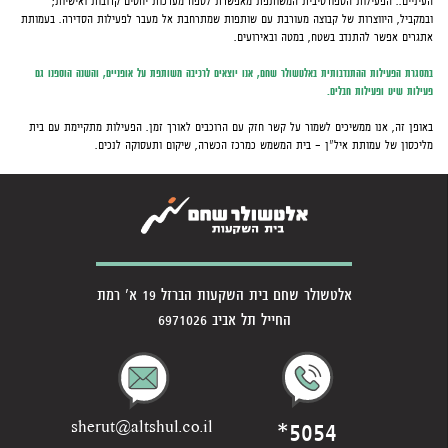
העיניים.. הפעילות הספורטיבית המשותפת מאפשרת לטפח מערכות יחסים קרובות ואישיות;
ובמקביל, היווצרות של קבוצה מעורבת עם שותפות שמתרחבת אל מעבר לפעילות הסדירה. בעמותת
אתגרים אפשר להתנדב בשטח, במטה ובאירועים
.
במסגרת הפעילות ההתנדבותית באלטשולר שחם, אנו יוצאים לרכיבה משותפת על אופניים, והשנה הוספנו גם
פעילות שיט ופעילות חבלים.
באופן זה, אנו ממשיכים לשמור על קשר חזק עם הרוכבים לאורך זמן. הפעילות מתקיימת עם בית
מליכסון של עמותת איל"ן - בית המשמש כמרכז הכשרה, שיקום ותעסוקה לנכים
.
אלטשולר שחם בית השקעות הברזל 19 א' רמת
החייל תל אביב 6971026
*5054
sherut@altshul.co.il