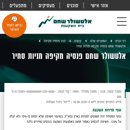
אזור אישי
סוכנים
מעסיקים
מתפעלים
פתח
חיפוש
Toggle
כניסה לאזור
navigation
האישי
דף הבית
המוצרים שלנו
פנסיה
קרן פנסיה מקיפה
אלטשולר שחם פנסיה מקיפה מניות סחיר
אלטשולר שחם פנסיה מקיפה מניות סחיר
מספר קופה: 1328
|
מספר מסלול: 15841
|
קוד קופה: 513173393-00000000001328-0000-
000
מידע ונתונים נכונים ליום ה-30.06.2026
|
**דמי ניהול ועמלות
אופי מדיניות השקעה
נכסי המסלול יהיו חשופים למניות בארץ ובחו"ל, בשיעור חשיפה שלא יפחת מ-75% ולא יעלה
על 120%. חשיפה לנכסים כאמור תושג באמצעות השקעה בנכסים סחירים בלבד.