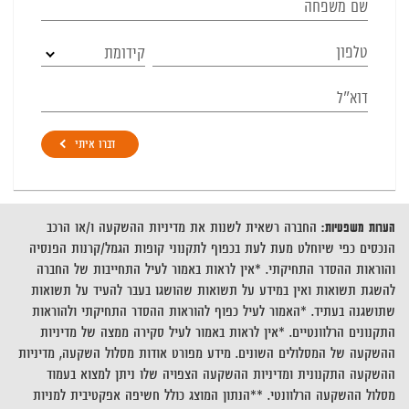
קידומת
דברו איתי
הערות משפטיות:
החברה רשאית לשנות את מדיניות ההשקעה ו/או הרכב
הנכסים כפי שיוחלט מעת לעת בכפוף לתקנוני קופות הגמל/קרנות הפנסיה
והוראות ההסדר התחיקתי. *אין לראות באמור לעיל התחייבות של החברה
להשגת תשואות ואין במידע על תשואות שהושגו בעבר להעיד על תשואות
שתושגנה בעתיד. *האמור לעיל כפוף להוראות ההסדר התחיקתי ולהוראות
התקנונים הרלוונטיים. *אין לראות באמור לעיל סקירה ממצה של מדיניות
ההשקעה של המסלולים השונים. מידע מפורט אודות מסלול השקעה, מדיניות
ההשקעה התקנונית ומדיניות ההשקעה הצפויה שלו ניתן למצוא בעמוד
מסלול ההשקעה הרלוונטי. **הנתון המוצג כולל חשיפה אפקטיבית למניות