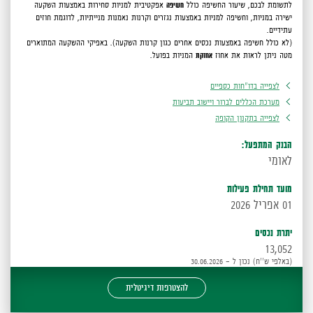
לתשומת לבכם,
שיעור החשיפה כולל
חשיפה
אפקטיבית למניות סחירות באמצעות השקעה
ישירה במניות, וחשיפה למניות באמצעות נגזרים וקרנות נאמנות מנייתיות, לדוגמת חוזים
עתידיים.
(לא כולל חשיפה באמצעות נכסים אחרים כגון קרנות השקעה).
באפיקי ההשקעה המתוארים
מטה ניתן לראות את אחוז
אחזקת
המניות בפועל.
לצפייה בדו"חות כספיים
מערכת הכללים לברור ויישוב תביעות
לצפייה בתקנון הקופה
הבנק המתפעל:
לאומי
מועד תחילת פעילות
01 אפריל 2026
יתרת נכסים
13,052
(באלפי ש''ח) נכון ל - 30.06.2026
להצטרפות דיגיטלית