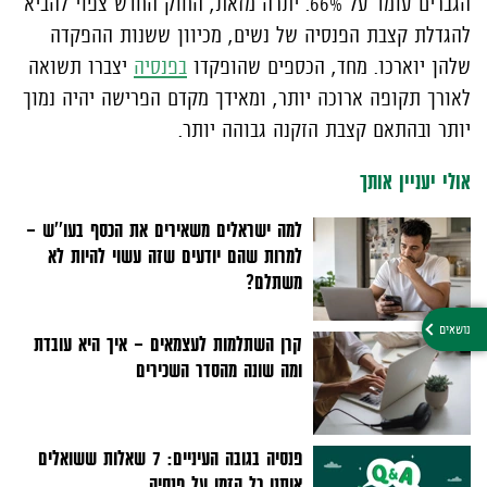
הגברים עומד על 66%. יתרה מזאת, החוק החדש צפוי להביא
להגדלת קצבת הפנסיה של נשים, מכיוון ששנות ההפקדה
שלהן יוארכו. מחד, הכספים שהופקדו
בפנסיה
יצברו תשואה
לאורך תקופה ארוכה יותר, ומאידך מקדם הפרישה יהיה נמוך
יותר ובהתאם קצבת הזקנה גבוהה יותר.
אולי יעניין אותך
למה ישראלים משאירים את הכסף בעו''ש –
למרות שהם יודעים שזה עשוי להיות לא
משתלם?
קרן השתלמות לעצמאים - איך היא עובדת
ומה שונה מהסדר השכירים
פנסיה בגובה העיניים: 7 שאלות ששואלים
אותנו כל הזמן על פנסיה