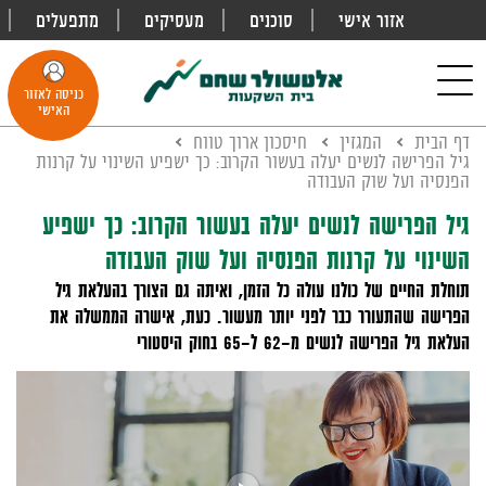
אזור אישי
סוכנים
מעסיקים
מתפעלים
פתח
חיפוש
Toggle
כניסה לאזור
navigation
האישי
דף הבית
המגזין
חיסכון ארוך טווח
גיל הפרישה לנשים יעלה בעשור הקרוב: כך ישפיע השינוי על קרנות
הפנסיה ועל שוק העבודה
גיל הפרישה לנשים יעלה בעשור הקרוב: כך ישפיע
השינוי על קרנות הפנסיה ועל שוק העבודה
תוחלת החיים של כולנו עולה כל הזמן, ואיתה גם הצורך בהעלאת גיל
הפרישה שהתעורר כבר לפני יותר מעשור. כעת, אישרה הממשלה את
העלאת גיל הפרישה לנשים מ-62 ל-65 בחוק היסטורי