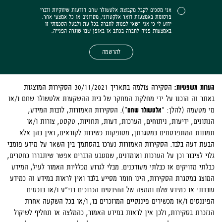
אני מסכים לקבל מקבוצת אלטשולר שחם הודעות שיווקיות ודברי
פרסומת באמצעות דואר אלקטרוני, מסרונים או כל אמצעי אחר.
ידוע לי כי אני רשאי לפנות לחברה בכל עת ולבטל הסכמתי זו
באמצעות פניה לחברה בכתב או באופן שבו שוגרה הפנייה.
להרשמה
הערות משפטיות:
הסקירה צולמה בתאריך 30/11/2021 הסקירות המוצגות
באתר זה הוכנו על ידי מחלקת המחקר של בית ההשקעות אלטשולר שחם ו/או
מי מטעמה (להלן: "
אלטשולר שחם
"). הסקירות האמורות, לרבות המידע,
הנתונים, ידיעות, ניתוחים, הערכות, דעות, תחזיות, טקסט, צורות ו/או
תמונות המתפרסמים במסגרתן, מסופקות כשירות לקוראים, ואין בהן אלא
הבעת דעה בלבד. הסקירות האמורות נערכו בהסתמך בין השאר על מידע פומבי
גלוי לציבור וכן על הערכות ואומדנים, שמטבע הדברים אפשר שיתבררו כחסרים,
כבלתי מדויקים או כבלתי מעודכנים. מבלי לגרוע מכלליות האמור לעיל, המידע
המוצג במסגרת הסקירות, הינו חומר מסייע בלבד ואין לראות במידע זה כמידע
עובדתי או כמידע שלם וממצה של ההיבטים הכרוכים בני"ע ו/או בנכסים
הפיננסים ו/או מכשירים פיננסיים המוזכרים בו, ו/או בכל השקעה אחרת
הנזכרת בסקירות, ולכן אין לראות במידע האמור, כהמלצה או תחליף לשיקול