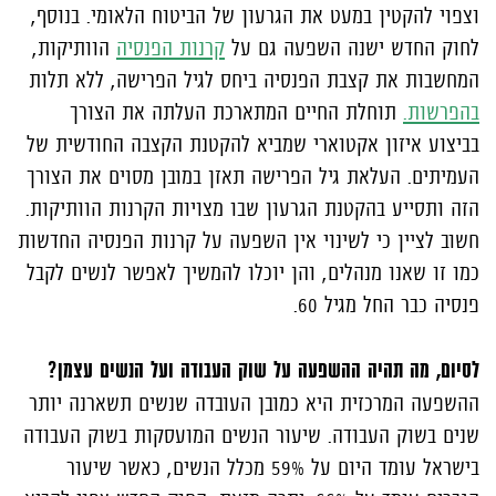
וצפוי להקטין במעט את הגרעון של הביטוח הלאומי. בנוסף,
לחוק החדש ישנה השפעה גם על
קרנות הפנסיה
הוותיקות,
המחשבות את קצבת הפנסיה ביחס לגיל הפרישה, ללא תלות
בהפרשות.
תוחלת החיים המתארכת העלתה את הצורך
בביצוע איזון אקטוארי שמביא להקטנת הקצבה החודשית של
העמיתים. העלאת גיל הפרישה תאזן במובן מסוים את הצורך
הזה ותסייע בהקטנת הגרעון שבו מצויות הקרנות הוותיקות.
חשוב לציין כי לשינוי אין השפעה על קרנות הפנסיה החדשות
כמו זו שאנו מנהלים, והן יוכלו להמשיך לאפשר לנשים לקבל
פנסיה כבר החל מגיל 60.
לסיום, מה תהיה ההשפעה על שוק העבודה ועל הנשים עצמן?
ההשפעה המרכזית היא כמובן העובדה שנשים תשארנה יותר
שנים בשוק העבודה. שיעור הנשים המועסקות בשוק העבודה
בישראל עומד היום על 59% מכלל הנשים, כאשר שיעור