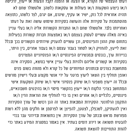
דעתו העצמאי של הקורא, או הצעה או הזמנה לקבל הצעות או ייעוץ, לרכישה
ו/או ביצוע השקעות ו/או פעולות או עסקאות כלשהן. אלטשולר שחם לא
תהיה אחראית לכל נזק, ישיר או עקיף, שיגרם, אם יגרם, לצד כלשהו, כתוצאה
מהסתמכות על סקירות אלה והעושה בסקירות שימוש עושה זאת על דעתו
ואחריותו בלבד. אלטשולר שחם ו/או החברות הקשורות אליה ו/או בעלי עניין
באיזה מאלה עשויים לעסוק בעצמם ו/או באמצעות חברות קשורות בפעילות
בתחום שוק ההון והפיננסים, וכן עשויים להעניק שירותים הקשורים בכך ובכלל
זאת לייעץ, להחזיק ו/או לסחור בעבור עצמם ו/או בעבור אחרים, בין היתר,
בניירות ערך, בנכסים ובמכשירים הפיננסיים ו/או הפנסיוניים המצוינים
בסקירות או קשורים אליהם ולהיות בעלי עניין אישי בנושא,. הסקירה אינה
מתחשבת בצרכים ובנתונים המיוחדים של כל קורא ולא מהווה בשום פנים
ואופן תחליף בין השאר ליעוץ פרטני על ידי אנשי מקצוע ובעלי רישיון מורשים
ובכלל זה ייעוץ משפטי ו/או שיווק פנסיוני אישי ו/או שיווק השקעות אישי
המתחשב בצרכי הלקוח ו/או ייעוץ בהקשרי מיסוי ו/או בהיבטים חשבונאיים,
פיננסיים, כלכליים ו/או אחרים ואין בו כדי להחליף את הוראות הדין ו/או
התקנון הרלוונטי. הסקירות המובאות באתר זה הנן רכושו של עורך הסקירות
ואין להעתיקן, לשכפלן, לצטטן, להפיצן או לפרסמן או חלקים מהן ללא רשות
מפורשת מראש ובכתב של עורך הסקירות. אין בתשואות ובדירוגי עבר בכדי
להבטיח תשואה או דירוג דומים בעתיד. אין באמור במסגרת המידע באתר כדי
להוות התחייבות להשאת תשואה.