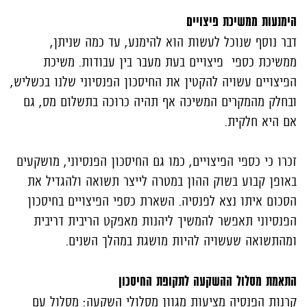
הימנעות ממשיכת פיצויים
דבר נוסף שנוכל לעשות הוא להימנע, עד כמה שניתן,
ממשיכת כספי פיצויים בעת מעבר בין עבודות. משיכת
הפיצויים עשויה להקטין את החיסכון הפנסיוני שלנו בכשליש,
ובחלק מהמקרים המשיכה אף תהיה כרוכה בתשלום מס, גם
אם היא חלקית.
זכרו כי כספי הפיצויים, כמו גם החיסכון הפנסיוני, מושקעים
באופן קבוע בשוק ההון במטרה לייצר תשואה ולהגדיל את
הסכום איתו נצא לפנסיה. השארת כספי הפיצויים בחיסכון
הפנסיוני תאפשר להמשיך ליהנות מאפקט הריבית דריבית
ומהתשואה שעשויה להיות מושגת במהלך השנים.
התאמת מסלול ההשקעה לתקופת החיסכון
קרנות הפנסיה מציעות מגוון מסלולי השקעה: מסלול עם