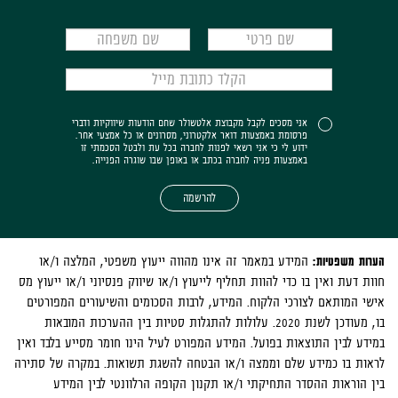
אני מסכים לקבל מקבוצת אלטשולר שחם הודעות שיווקיות ודברי
פרסומת באמצעות דואר אלקטרוני, מסרונים או כל אמצעי אחר.
ידוע לי כי אני רשאי לפנות לחברה בכל עת ולבטל הסכמתי זו
באמצעות פניה לחברה בכתב או באופן שבו שוגרה הפנייה.
להרשמה
הערות משפטיות:
המידע במאמר זה אינו מהווה ייעוץ משפטי, המלצה ו/או
חוות דעת ואין בו כדי להוות תחליף לייעוץ ו/או שיווק פנסיוני ו/או ייעוץ מס
אישי המותאם לצורכי הלקוח. המידע, לרבות הסכומים והשיעורים המפורטים
בו, מעודכן לשנת 2020. עלולות להתגלות סטיות בין ההערכות המובאות
במידע לבין התוצאות בפועל. המידע המפורט לעיל הינו חומר מסייע בלבד ואין
לראות בו כמידע שלם וממצה ו/או הבטחה להשגת תשואות. במקרה של סתירה
בין הוראות ההסדר התחיקתי ו/או תקנון הקופה הרלוונטי לבין המידע