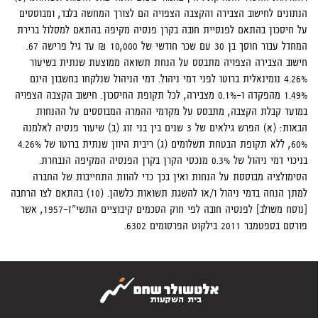
הנתונים לחישוב הצבירה והקצבה הצפויה הם לצורך המחשה בלבד, ומבוססים
על חיסכון בהתאם לפנסיית חובה בקרן פנסיה מקיפה בהתאם למסלול ברירת
המחדל עבור חוסך בן 30 עם שכר חודשי של 10,000 ₪ עד גיל פרישה 67.
חישוב הצבירה הצפויה מתבסס על הנחת תשואה ממוצעת שנתית בשיעור
4.26% נומינאלית ברוטו לפני דמי ניהול. דמי הניהול שנלקחו בחשבון הינם
1.49% מהפקדה ו-0.1% מצבירה, לכל תקופת החיסכון. חישוב הקצבה הצפויה
במועד קבלת הקצבה, מתבסס על מקדמי ההמרה המבוססים על ההנחות
הבאות: (א) הפרש גילאים של 3 שנים בין בני זוג (ב) שיעור פנסיה לאלמנה
60%, ללא תקופת הבטחת תשלומים (ג) ריבית היוון שנתית ברוטו של 4.26%
בניכוי דמי ניהול של 0.3% מנכסי הקרן בקרן הפנסיה המקיפה הנבחרת.
הסימולציה מבוססת על הנחות ואין בכך כדי להוות התחייבות של החברה
למתן הנחה בדמי ניהול ו/או להשגת תשואות כלשהן. (10) בהתאם לצו הרחבה
[נוסח משולב] לפנסיה חובה לפי חוק הסכמים קיבוציים התשי"ז-1957, אשר
פורסם בספטמבר 2011 בילקוט הפרסומים 6302.