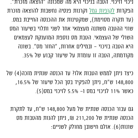
ניכוי וזיכוי. הטבה בניכוי היא מה שמכונה "הוצאה מוכרת".
הפקדות
לקופות גמל
וקרנות פנסיה נחשבות להוצאה מוכרת
(עד תקרה מסוימת), שמקטינות את ההכנסה החייבת במס.
שווי ההטבה משתנה מעצמאי אחד לשני ותלוי בשיעור המס
השולי של העצמאי. הטבת מס נוספת המוענקת לעצמאים
היא הטבה בזיכוי – ובמילים אחרות, "החזר מס". בשונה
מקודמתה, הטבה זו עומדת על שיעור קבוע של 35%.
כיצד ניתן לממש הטבות אלו? עד הכנסה שנתית מזכה(4) של
148,800 ש"ח, ניתן להפקיד בסך הכל שיעור של 16.5%,
כאשר 11% לניכוי במס ו- 5.5% לזיכוי במס(5).
גם עבור הכנסה שנתית של מעל 148,800 ש"ח, עד לתקרת
הכנסה שנתית של 211,200 ₪, ניתן להנות מהטבות מס
שונות(6). אולם חישובן מחולק לשניים: