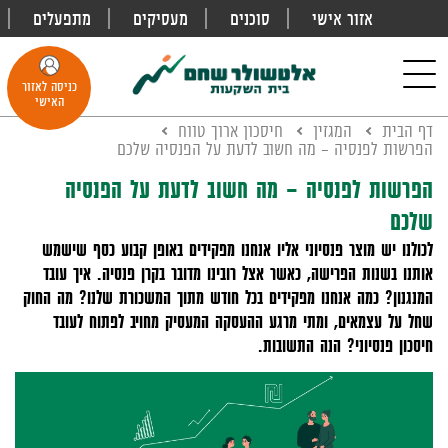
אזור אישי
סוכנים
מעסיקים
מתפעלים
פתח
חיפוש
Toggle
כניסה לאזור
navigation
האישי
דף הבית
המגזין
חיסכון ארוך טווח
הפרשות לפנסיה – מה חשוב לדעת על הפנסיה שלכם
הפרשות לפנסיה – מה חשוב לדעת על הפנסיה
שלכם
לכולנו יש מוצר פנסיוני אליו אנחנו מפקידים באופן קבוע כסף שישמש
אותנו בשנות הפרישה, כאשר אצל רובינו מדובר בקרן פנסיה. איך עובד
המנגנון? כמה אנחנו מפקידים בכל חודש מתוך המשכורת שלנו? מה החוק
שחל על עצמאים, ומתי מרגע ההעסקה המעסיק מחויב לפתוח לעובד
חיסכון פנסיוני? הנה התשובות.