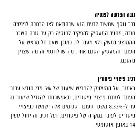
גובה הפרשה לפנסיה
דבר נוסף שחשוב לדעת הוא שבהתאם לצו הרחבה לפנסיה
חובה, מחויב המעסיק להפקיד לפנסיה רק עד גובה השכר
הממוצע במשק ולא מעבר לו. כמובן שאם חל מראש על
העובד והמעסיק הסכם אחר, מה שרלוונטי זה מה שצוין
בהסכם.
רכיב פיצויי פיטורין
כאמור, על המעסיק להפריש שיעור של 6% מדי חודש עבור
העובד לטובת פיצויי פיטורים, ובאפשרותו להגדיל שיעור זה
עד ל-8.33% משכר העובד. סכומים אלה ישמשו כפיצויי
פיטורים לעובד במקרה של פיטורים, ועל רכיב זה יחול סעיף
14 באופן אוטומטי.