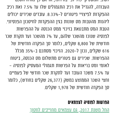
העבודה, להגדיל את רכיב התגמולים שלו עד 7.5% ואת רכיב
ההפקדות לפיצויי פיטורים ל-8.33%.
עובדים שכירים יכולים
ליהנות מהטבות מס שונות בגין ההפקדות לחיסכון הפנסיוני.
הטבת המס מתבטאת בזיכוי ממס הכנסה על ההפרשות
לפנסיה שנוכו מהשכר שלהם, עד 7% מהשכר ועד תקרת שכר
חודשית של 8,800 שקלים, כלומר סך הפקדה חודשית של
616 שקלים, נכון ל-2020. הזיכוי מסתכם ב-35% מכלל
ההפרשות. שכירים גם פטורים מתשלום מס הכנסה, ביטוח
לאומי ומס בריאות על הפרשות תגמולי המעסיק לפנסיה –
עד 7.5% משכר העובד ועד לתקרת שכר חודשי של פעמיים
וחצי השכר הממוצע במשק (26,377 שקלים בחודש), כלומר
סך הפקדה חודשית של 1,978 שקלים.
הפרשות לפנסיה לעצמאים
החל משנת 2017, גם עצמאים מחוייבים לחסוך