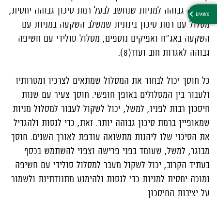
חשיפה גבוהה למניות שנחשב לבעל רמת סיכון גבוהה יחסית,
מסלול עם רמת סיכון בינונית שמשלב השקעה במניות עם
השקעה באג"ח ואפיקים נוספים, מסלול סולידי עם חשיפה
גבוהה לאגרות חוב ועוד(8).
כל חוסך יכול לבחור את המסלול שמתאים לצרכיו ומטרותיו
ולעבור בין המסלולים באופן חופשי. חוסך צעיר עם שנות
חיסכון רבות לפניו, למשל, יכול לשקול לעבור למסלול מניות
שמאופיין ברמת סיכון גבוהה יותר. זאת, כדי לנסות ולהגדיל
את הסיכוי שלו ליהנות מתשואה עודפת לאורך השנים. חוסך
מבוגר, למשל, שעומד בפני פרישה וצפוי להשתמש בכסף
בעתיד הקרוב, יכול לשקול מעבר למסלול סולידי עם חשיפה
נמוכה יחסית למניות כדי לנסות ולהימנע מתנודתיות ולשמור
על יציבות החיסכון.