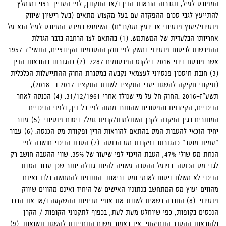
המפורט לעיל, תגברנה הוראות הדין ו/או התקנון, לפי העניין. רצוי ומומלץ
להתייעץ לגבי סכום ההפקדה עם בעל מקצוע מתאים (בעל רישיון שיווק
פנסיוני/יעוץ פנסיוני או יועץ מס/רו"ח). השימוש במידע המפורט לעיל הוא על
אחריותו הבלעדית של המשתמש.
(1)
בהתאם לצו הרחבה בדבר הגדלת
ההפרשות לביטוח פנסיוני במשק לפי חוק ההסכמים הקיבוציים, התשי"ז-1957
אשר פורסם ביוני 2016 בילקוט הפרסומים 7287.
(2)
כהגדרתו בהוראות הדין.
(3)
חובת חיסכון פנסיוני לעצמאי נקבעה במסגרת החוק ההתייעלות הכלכלית
(תיקוני חקיקה להשגת יעדי התקציב לשנות התקציב 2017 ו- 2018),
תשע"ז-2016 .החוק חל על מי שנולד אחרי 31/12/1961.
(4)
הכנסה לאחר
הניכויים, הקיזוזים והפטורים שהותרו ממנה לפי כל דין, ולפני הניכויים
המותרים בגין הפקדה לקרן השתלמות/קופת גמל/ ביטוח פנסיוני.
(5)
עבור
יחיד הזכאי להטבות המס בהתאם להוראות הדין ופקודת מס הכנסה.
(6)
עבור
"עמית מוטב" כהגדרתו בפקודת מס הכנסה. (7) הטבת הניכוי חושבה לפי
הנחת מס שולי 47%, הטבת הזיכוי לפי שיעור של 35%. שווי ההטבה חושב רק
לגבי מס הכנסה. בפועל ההטבה עשויה להיות גדולה יותר שכן עבור הטבת
הניכוי לא משלם ביטוח לאומי ומס בריאות. הנתונים להמחשה בלבד ואינם
מהווים יעוץ מס המתחשב בנתוניו האישים של היחיד ואינם מהווים שיווק
פנסיוני.
(8)
החברה רשאית לשנות את אופי מדיניות ההשקעה ו/או את הרכב
הנכסים בקופות, כפי שיוחלט מעת לעת, בכפוף לתקנוני הקופות / הקרן
ולהוראות ההסדר התחיקתי. אין באמור משום התחייבות להשגת תשואות. (9)