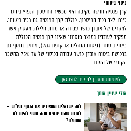
כיסוי ביטוחי
קרן פנסיה חדשה מקיפה היא מכשיר החיסכון הנפוץ ביותר
כיום. לצד רכיב החיסכון, כוללת קרן הפנסיה גם רכיב ביטוחי,
למקרים של אובדן כושר עבודה או מוות חלילה. מעסיק אשר
מפקיד לעובדיו במוצר פנסיוני שאינו קרן פנסיה הכוללת
כיסוי ביטוחי (ביטוח מנהלים או קופת גמל), מחויב בנוסף גם
ברכישת ביטוח אובדן כושר עבודה בכיסוי של עד 75% מהשכר
הקובע של העובד.
לפתיחת חיסכון לפנסיה לחצו כאן
אולי יעניין אותך
למה ישראלים משאירים את הכסף בעו''ש –
למרות שהם יודעים שזה עשוי להיות לא
משתלם?