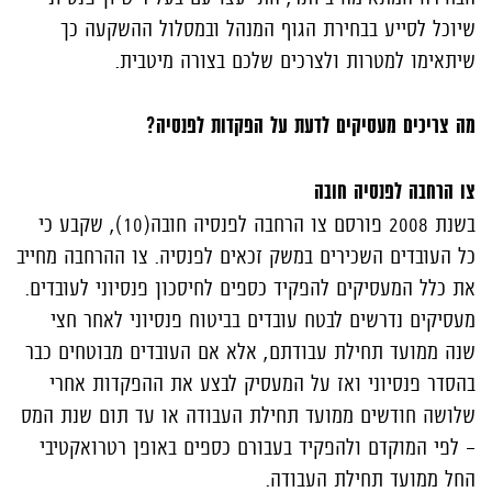
שיוכל לסייע בבחירת הגוף המנהל ובמסלול ההשקעה כך
שיתאימו למטרות ולצרכים שלכם בצורה מיטבית.
מה צריכים מעסיקים לדעת על הפקדות לפנסיה?
צו הרחבה לפנסיה חובה
בשנת 2008 פורסם צו הרחבה לפנסיה חובה(10), שקבע כי
כל העובדים השכירים במשק זכאים לפנסיה. צו ההרחבה מחייב
את כלל המעסיקים להפקיד כספים לחיסכון פנסיוני לעובדים.
מעסיקים נדרשים לבטח עובדים בביטוח פנסיוני לאחר חצי
שנה ממועד תחילת עבודתם, אלא אם העובדים מבוטחים כבר
בהסדר פנסיוני ואז על המעסיק לבצע את ההפקדות אחרי
שלושה חודשים ממועד תחילת העבודה או עד תום שנת המס
– לפי המוקדם ולהפקיד בעבורם כספים באופן רטרואקטיבי
החל ממועד תחילת העבודה.