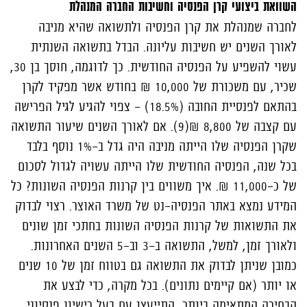
השוואת ביצועי קרן הפנסיה וחשיבות החברה המנהלת
לחברה שמנהלת את קרן הפנסיה ולתשואה שהיא מניבה
לאורך השנים יש חשיבות עליונה. הבדל בתשואה השנתית
עשוי להשפיע על הפנסיה החודשית. כך לדוגמה, חוסך בן 30,
שכיר, עם משכורת של 10,000 ₪ בחודש אשר מפקיד לקרן
בהתאם לפנסיית החובה (18.5%) - צפוי להגיע לגיל הפרישה
עם
קצבה של 8,800 ₪(9). אם לאורך השנים שיעור התשואה
שקרן הפנסיה שלו הייתה מניבה היה גדל ב-1% נוסף בלבד
בכל שנה, הפנסיה החודשית שלו הייתה עשויה לגדול לסכום
של כ-11,000 ₪. איך משווים בין קרנות הפנסיה השונות? כל
המידע נמצא באתר הפנסיה-נט של משרד האוצר. רצוי לבדוק
את התשואות של קרנות הפנסיה השונות בחתכי זמן שונים
ולאורך זמן, למשל, התשואה ב-3 וב-5 השנים האחרונות.
כמובן שניתן לבדוק את התשואה גם בטווח זמן של 10 שנים
או יותר (אם קיימים נתונים). בכל מקרה, כדי לבצע את
הבחירה המתאימה ביותר, התייעצו עם בעל רישיון פנסיוני