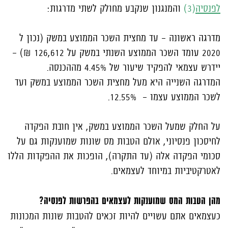
לפנסיה
(3)
והמנגנון שנקבע מחולק לשתי מדרגות:
מדרגה ראשונה – עד מחצית השכר הממוצע במשק (נכון ל
2020 עומד השכר הממוצע השנתי במשק על 126,612 ₪) –
יידרש עצמאי להפקיד שיעור של 4.45% מההכנסה.
המדרגה השנייה היא מעל מחצית השכר הממוצע במשק ועד
לשכר הממוצע עצמו –
12.55%.
על החלק שמעל השכר הממוצע במשק, אין חובת הפקדה
לחיסכון פנסיוני, אולם הטבות מס שונות שמוענקות גם על
סכומי הפקדה אלה (עד התקרה), הופכות את ההפקדות הללו
לאטרקטיביות במיוחד לעצמאים.
מהן הטבות המס שמוענקות לעצמאים בהפרשות לפנסיה?
כעצמאים אתם עשויים להיות זכאים להטבות שונות המכונות