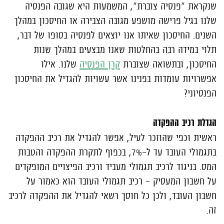
שנקראת "פנסיה צוברת", המשמעות היא שגובה הפנסיה
שלנו בגיל פרישה מושפע מגובה הצבירה או החיסכון במהלך
השנים. החיסכון שאיתו אנו יוצאים לפנסיה בסופו של דבר,
תלוי במידה רבה בהחלטות שאנו מבצעים במהלך שנות
החיסכון, ובתשואה שצוברת
קרן הפנסיה
שלנו. אילו
אפשרויות עומדות בפנינו אשר עשויות להגדיל את החיסכון
הפנסיוני?
הגדלת רכיב ההפקדה
ראשית וכפי שהוזכר לעיל, אפשר להגדיל את רכיב ההפקדה
בתגמולי העובד עד ל-7%, בכפוף לתקרת ההפקדה והטבות
המס. בניגוד לרכיב תגמולי מעביד ורכיב הפיצויים המופקדים
על חשבון המעסיק – רכיב תגמולי העובד הוא כאמור על
חשבון העובד, ולכן כל חוסך רשאי להגדיל את ההפקדה לרכיב
זה.