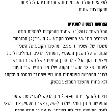
לעצמאים אולם הסכומים והשיעורים ביחס לכל אחת
מהקבוצות שונים.
הפרשות לפנסיה לשכירים
החל משנת 2017(1), שיעור ההפקדות לפנסיית חובה
לשכירים הינו 6% מהשכר הקובע של השכיר(2) המופחת
משכרו של השכיר, ו-12.5% מהשכר הקובע של השכיר
המופרש על חשבון המעסיק, המחולק לרכיב תגמולים ולרכיב
פיצויים. בסך הכל – לחיסכון הפנסיוני של השכיר מופרש
לפחות 18.5% מהשכר הקובע שלו מדי חודש. שכר העובד
לצורך ההפרשה הפנסיונית הוא כפי שמוגדר בהסכם העסקתו,
ולא פחות מהשכר הממוצע במשק.
רוצים להפקיד יותר מ-6%? ניתן לבקש להגדיל את שיעור
ההפרשה מתוך החלק שלכם ל-7%, כאשר המעסיק אינו רשאי
לסרב. המעסיק יכול לפי בחירתו, או אם כך מורה הסכם