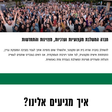
חברה המשלבת מקצועיות וערכיות, מצוינות והתחדשות
להשתלב בחברה שהיא בית חם ומקצועי, אלטשולר שחם מזמינה אותך לעבוד בסביבה המספקת עניין,
התפתחות אישית ומקצועית, לצד אתגר ויציבות תעסוקתית. אנו רואים בעובדינו שותפים לעשייה
והצלחה ומעודדים מצוינות המשולבת בעבודת צוות באנושיות.
איך מגיעים אלינו?