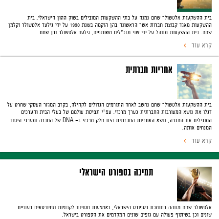
בית ההשקעות אלטשולר שחם נמנה על בתי ההשקעות המובילים בשוק ההון הישראלי. בית
ההשקעות מאגד קבוצת חברות אשר הראשונה בהן הוקמה בשנת 1990 על ידי גילעד אלטשולר וקלמן
שחם. בית ההשקעות מנוהל על ידי שני מנכ"לים משותפים, גילעד אלטשולר ורן שחם
קרא עוד
אחריות חברתית
בית ההשקעות אלטשולר שחם נחשב לאחד התורמים הגדולים לקהילה, בקרב המגזר העסקי שחרט על
דגלו את נושא המעורבות החברתית כערך מרכזי. עפ"י תפיסת עולמם של בעלי הבית והערכים
המובילים את החברה, נושא האחריות החברתית הינו חלק מרכזי ב- DNA של החברה ומערכי היסוד
המנחים אותה.
קרא עוד
תמיכה בספורט הישראלי
אלטשולר שחם מזוהה כתומכת בספורט הישראלי, באמצעות חסויות לקבוצות וספורטאים בענפים
שונים וכן בשיתוף פעולה עם גופים שונים המקדמים את הספורט בישראל.