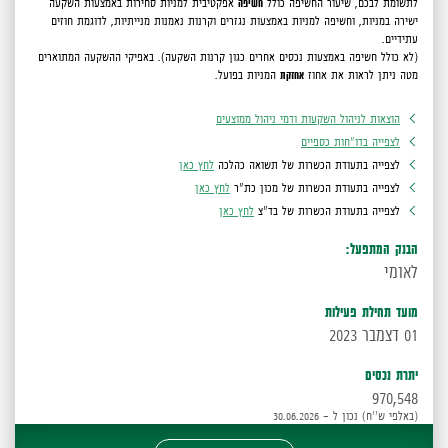
לתשומת לבכם,
שיעור החשיפה כולל
חשיפה
אפקטיבית למניות סחירות באמצעות השקעה
ישירה במניות, וחשיפה למניות באמצעות נגזרים וקרנות נאמנות מנייתיות, לדוגמת חוזים
עתידיים.
(לא כולל חשיפה באמצעות נכסים אחרים כגון קרנות השקעה).
באפיקי ההשקעה המתוארים
מטה ניתן לראות את אחוז
אחזקת
המניות בפועל.
הוצאות לניהול השקעות ודמי ניהול ממוצעים
לצפייה בדו"חות כספיים
לצפייה בתעודת הכשרות של תשואה כהלכה
לחץ כאן
לצפייה בתעודת הכשרות של מכון כת"ר
לחץ כאן
לצפייה בתעודת הכשרות של בד"צ
לחץ כאן
הבנק המתפעל:
לאומי
מועד תחילת פעילות
01 דצמבר 2023
יתרת נכסים
970,548
(באלפי ש''ח) נכון ל - 30.06.2026