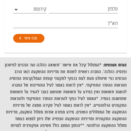
קידומת
דברו איתי
הערות משפטיות
:
*המסלול קיבל את אישור 'תשואה כהלכה ועד הרבנים לחיסכון
ופנסיה כהלכה'. החברה רשאית לשנות את מדיניות ההשקעה ו/או הרכב
הנכסים כפי שיוחלט מעת לעת בכפוף לתקנוני קופות הגמל/קרנות הפנסיה
והוראות ההסדר התחיקתי. *אין לראות באמור לעיל התחייבות של החברה
להשגת תשואות ואין במידע על תשואות שהושגו בעבר להעיד על תשואות
שתושגנה בעתיד. *האמור לעיל כפוף להוראות ההסדר התחיקתי ולהוראות
התקנונים הרלוונטיים. *אין לראות באמור לעיל סקירה ממצה של מדיניות
ההשקעה של המסלולים השונים. מידע מפורט אודות מסלול השקעה, מדיניות
ההשקעה התקנונית ומדיניות ההשקעה הצפויה שלו ניתן למצוא בעמוד
מסלול ההשקעה הרלוונטי. **הנתון המוצג כולל חשיפה אפקטיבית למניות