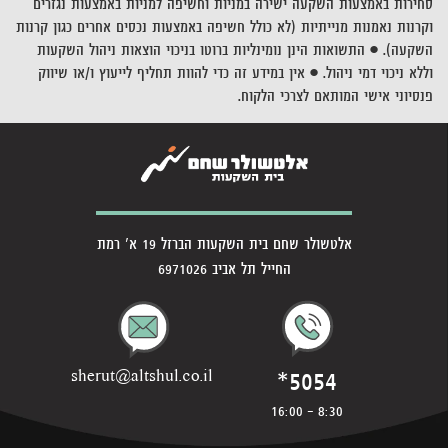
סחירות באמצעות השקעה ישירה במניות וחשיפה למניות באמצעות נגזרים
וקרנות נאמנות מנייתיות (לא כולל חשיפה באמצעות נכסים אחרים כגון קרנות
השקעה). • התשואות הינן נומינליות ברוטו בניכוי הוצאות ניהול השקעות
וללא ניכוי דמי ניהול. • אין במידע זה כדי להוות תחליף לייעוץ ו/או שיווק
פנסיוני אישי המותאם לצרכי הלקוח.
אלטשולר שחם בית השקעות הברזל 19 א' רמת
החייל תל אביב 6971026
*5054
sherut@altshul.co.il
8:30 - 16:00