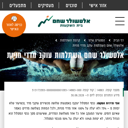
אזור אישי
סוכנים
מעסיקים
מתפעלים
פתח
חיפוש
Toggle
כניסה לאזור
navigation
האישי
דף הבית
המוצרים שלנו
קרנות השתלמות
אלטשולר שחם השתלמות עוקב מדדי מניות
אלטשולר שחם השתלמות עוקב מדדי מניות
מספר קופה: 14863
|
קוד קופה 513173393-00000000001093-14863-000
מידע ונתונים נכונים ליום ה- 30.06.2026
אופי מדיניות השקעה:
נכסי המסלול יעקבו באמצעות שלושה מכשירים עוקבי מדד ,ובשיעור שלא
יפחת מ - 75% ולא יעלה על 100% אחר מדדי מניות, ולכל הפחות בשלושה מדדים כאמור
שאינם דומים. שיעור המעקב אחר כל אחד משלושת המדדים, ששיעורם מסך נכסי המסלול הוא
הגדול ביותר, לא יפחת מ10% ולא יעלה על 50% מנכסי המסלול.