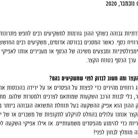
2020
דתיות גבוהה בשוקי ההון גורמות למשקיעים רבים לחפש פתרונות
רוויח כסף. כאשר המסכים בבורסה אדומים, משקיעים רבים החושש
ימפולסיביות ומבצעים משיכה של הכסף או מעבירים אותו לאפיקי
ל ערך הכסף בטווח הקצר.
קצר ומה חשוב לבדוק לפני שמשקיעים בהם?
רווחים מהירים כדי לפצות על הפסדים או על ירידה בהכנסות אחר
, בלי לבנות הרכב השקעות שמותאם לצרכים ולמטרות שלהם. מח
וק ההון הוא אפיק ההשקעה בעל תוחלת התשואה הגבוהה ביותר בט
צר אנחנו עלולים בהחלט להיקלע לתקופות של משברים או של יר
ריות כדי להימנע מהפסדים משמעותיים. אז אילו אפיקי השקעה לט
ה מומלץ לבחון לפני?