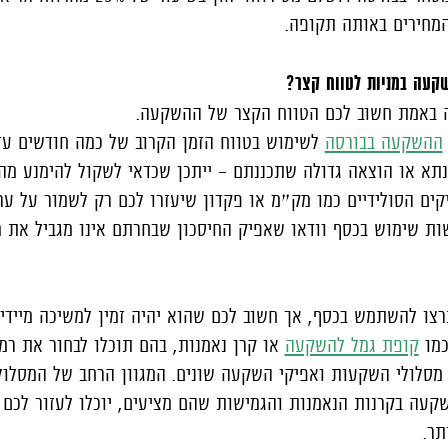
המחירים באותה תקופה.
שקעה במניות לטווח קצר?
ה באמת חשוב לכם הטווח הקצר של ההשקעה.
ההשקעה בבורסה
לשימוש בטווח הזמן הקרוב של כמה חודשים עד
תא או הוצאה גדולה שתכננתם – ייתכן שכדאי לשקול להימנע מ
ים הסולידיים כמו מק״מ או פקדון שיעזרו לכם רק לשמור על ער
ות שימוש בכסף וודאו שאפיק החיסכון שבחרתם אינו מגביל את 
צו להשתמש בכסף, אך חשוב לכם שהוא יהיה זמין למשיכה מיידית
כמו
קופת גמל להשקעה
או קרן נאמנות, בהם תוכלו לבחור את רמ
סלולי השקעות ואפיקי השקעה שונים. המגוון הרחב של המסלול
עה בקרנות הנאמנות והגמישות שהם מציעים, יוכלו לעזור לכם 
תר.