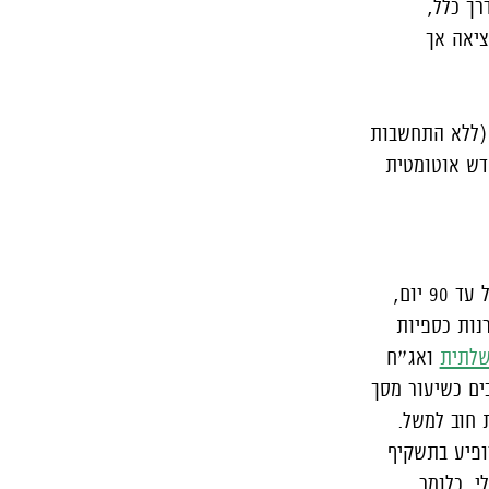
רך כלל,
ציאה אך
ון בשיעור של 15% מהערך הנומינלי (ללא התחשבות
דש אוטומטית
המחויבת להשקיע את כספי המשקיעים בהשקעות לטווח זמן של עד 90 יום,
נות כספיות
לתית
ואג״ח
בים כשיעור מסך
 חוב למשל.
ופיע בתשקיף
 בשיעור של 25% מהרווח הריאלי, כלומר