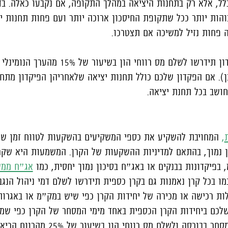
לל, אלא רק בתחנות היציאה במהלך התקופה, אם נקבעו כאלה. בד
בוהות יותר ככל שתקופת החיסכון ארוכה יותר ועם פחות תחנות י
פחות נזיל למשיכה אם תצטרכו.
גם על הרווח שתצברו בפקדון תידרשו לשלם מס רווחי ה
כן). אם הפקדון שלכם כולל תחנות יציאה שלאחריהן הפיקדון מתח
חושב בכל תחנת יציאה.
,
ון נמוך, בהתאם למדיניות ההשקעות של הקרן. המשמעות היא שקר
בפיקדונות בבנקים או באג״ח בסיכון נמוך יחסית, כמו
אג״ח ממש
כמו בכל קרן נאמנות גם בקרן כספית תידרשו לשלם דמי ניהול הנג
ות רכישה או מכירה של יחידות הקרן כפי שיש במק״מ או באגרות
לכם ביחידות הקרן הכספית באחד מימי המסחר של הקרן כפי שמ
הקרן ובימים בהם מתקיים מסחר בבורסה ולשלם מס רווחי הון