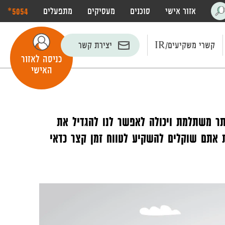
‎*5054
אזור אישי
סוכנים
מעסיקים
מתפעלים
פתח
חיפוש
קשרי משקיעים/IR
יצירת קשר
כניסה לאזור
האישי
תר משתלמת ויכולה לאפשר לנו להגדיל את
 אתם שוקלים להשקיע לטווח זמן קצר כדאי