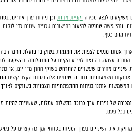
במסחר יומי שיטה להשגת רווחים מהירים – בחרנו להרחיב את ההס
ם משקיעים לבצע מכירה
וקניית מניות
וכן ניירות ערך אחרים, בטו
ת. זוהי גישה שמנסה להיעזר בחישובים טכניים שונים כדי לנסות ו
ויח מהם כסף.
ארוך אנחנו מנסים לצפות את המגמות בשוק בו פועלת החברה בה 
החברה עצמה, בהתאם למידע הקיים על התנהלותה. בהשקעה לטו
ת שינויים מהירים שעשויים להתרחש בשוקי ההון מדי יום, או כת
חזקות משמעותיות בחברה. שינויים אלה בטווח הקצר קשים הרבה 
 המשמשות אותנו בניתוח ההתפתחויות הצפויות בשווקים לאורך ז
 ומכירה של ניירות ערך כרוכה בתשלום עמלות, שעשויות להיות מ
ם בכל פעם.
דויקת את השינויים בערך המניות בטווחי זמן כה קצרים על בסיס