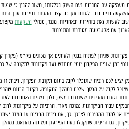
ת מעמיקה עם החברות ועם השוק בכללותו, חשוב להבין כי שיטת 
שקעה בנייר בודד לטווח זמן כה קצר. המסחר בניירות ערך היום נ
וב לעשות זאת בזהירות ובאחריות. מנגד, מנהלי
השקעות
מקצועי
רוך עם אסטרטגיה מסודרת ומתוכננת.
פקדונות שניתן לפתוח בבנק ולעיתים אף מכונים פק״מ (פקדון קצ
וחי זמן שונים מפקדון יומי מתחדש ועד פקדונות לתקופה של כמ
ק יציע לכם ריבית שתוכלו לקבל בתום תקופת הפקדון. ריבית זו
וכל לקבל על הכסף שלכם במהלך התקופה, בקיזוז הרווח שהבנק
ונות נגזרת מהריבית ששוררת במשק, ולכן בשנים האחרונות לאור 
נקים עבור הפיקדונות נמוכה מאוד. הריביות על פיקדונות לרוב יה
ים או למדד המחירים לצרכן. כך, אם ריבית הפריים או המדד ישתנו
קדון, גם הריבית שתקבלו בעת הפירעון תשתנה בהתאם. במהלך 