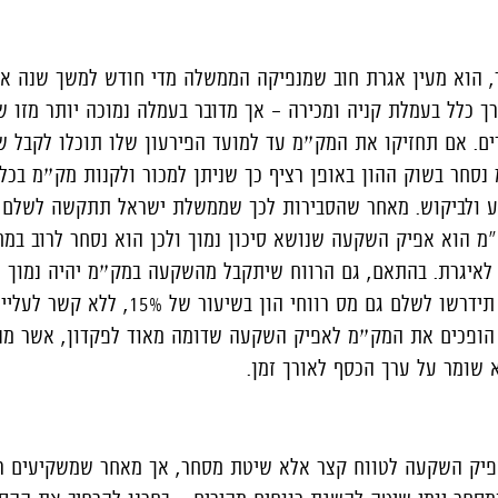
, הוא מעין אגרת חוב שמנפיקה הממשלה מדי חודש למשך שנה א
ך כלל בעמלת קניה ומכירה – אך מדובר בעמלה נמוכה יותר מזו ש
רים. אם תחזיקו את המק״מ עד למועד הפירעון שלו תוכלו לקבל ש
נסחר בשוק ההון באופן רציף כך שניתן למכור ולקנות מק״מ בכל
 ולביקוש. מאחר שהסבירות לכך שממשלת ישראל תתקשה לשלם 
מ הוא אפיק השקעה שנושא סיכון נמוך ולכן הוא נסחר לרוב במח
חד) לאיגרת. בהתאם, גם הרווח שיתקבל מהשקעה במק״מ יהיה נמוך י
הרווח שיושג (ככל שיושג) תידרשו לשלם גם מס רווחי ה
ו הופכים את המק״מ לאפיק השקעה שדומה מאוד לפקדון, אשר מנ
 שומר על ערך הכסף לאורך זמן.
פיק השקעה לטווח קצר אלא שיטת מסחר, אך מאחר שמשקיעים רב