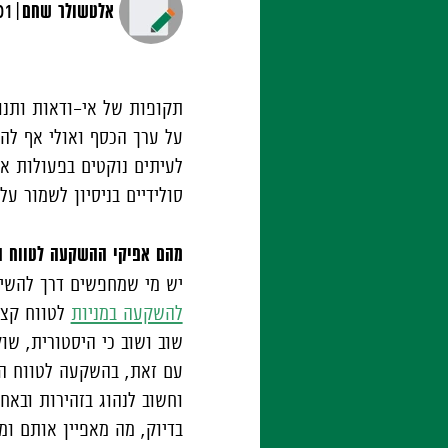
|
אלטשולר שחם
01 נובמבר, 
תקופות של אי-ודאות ותנו
על ערך הכסף ואולי אף לה
לעיתים נוקטים בפעולות א
סולידיים בניסיון לשמור ע
מהם אפיקי ההשקעה לטווח ה
יש מי שמחפשים דרך להשיג 
להשקעה במניות
לטווח קצר
שוב ושוב כי היסטורית, ש
עם זאת, בהשקעה לטווח הק
וחשוב לנהוג בזהירות ובאח
בדיוק, מה מאפיין אותם ומ