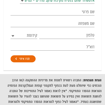
אלטשולר שחם פנסיה מקיפה עוקב מדדים – גמיש
קידומת
דברו איתי
הערות משפטיות:
החברה רשאית לשנות את מדיניות ההשקעה ו/או הרכב
הנכסים כפי שיוחלט מעת לעת בכפוף לתקנוני קופות הגמל/קרנות הפנסיה
והוראות ההסדר התחיקתי. *אין לראות באמור לעיל התחייבות של החברה
להשגת תשואות ואין במידע על תשואות שהושגו בעבר להעיד על תשואות
שתושגנה בעתיד. *האמור לעיל כפוף להוראות ההסדר התחיקתי ולהוראות