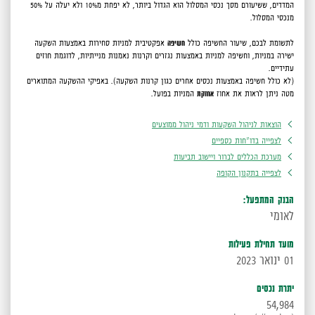
המדדים, ששיעורם מסך נכסי המסלול הוא הגדול ביותר, לא יפחת מ10% ולא יעלה על 50%
מנכסי המסלול.
לתשומת לבכם,
שיעור החשיפה כולל
חשיפה
אפקטיבית למניות סחירות באמצעות השקעה
ישירה במניות, וחשיפה למניות באמצעות נגזרים וקרנות נאמנות מנייתיות, לדוגמת חוזים
עתידיים.
(לא כולל חשיפה באמצעות נכסים אחרים כגון קרנות השקעה).
באפיקי ההשקעה המתוארים
מטה ניתן לראות את אחוז
אחזקת
המניות בפועל.
הוצאות לניהול השקעות ודמי ניהול ממוצעים
לצפייה בדו"חות כספיים
מערכת הכללים לברור ויישוב תביעות
לצפייה בתקנון הקופה
הבנק המתפעל:
לאומי
מועד תחילת פעילות
01 ינואר 2023
יתרת נכסים
54,984