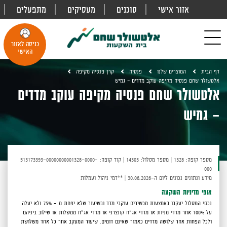
אזור אישי
סוכנים
מעסיקים
מתפעלים
פתח
חיפוש
Toggle
כניסה לאזור
navigation
האישי
דף הבית
המוצרים שלנו
פנסיה
קרן פנסיה מקיפה
אלטשולר שחם פנסיה מקיפה עוקב מדדים – גמיש
אלטשולר שחם פנסיה מקיפה עוקב מדדים
– גמיש
מספר קופה: 1328
|
מספר מסלול: 14303
|
קוד קופה: 513173393-00000000001328-0000-
000
מידע ונתונים נכונים ליום ה-30.06.2026
|
**דמי ניהול ועמלות
אופי מדיניות השקעה
נכסי המסלול יעקבו באמצעות מכשירים עוקבי מדד ובשיעור שלא יפחת מ - 75% ולא יעלה
על 100% אחר מדדי מניות או מדדי אג"ח קונצרני או מדדי אג"ח ממשלות או שילוב ביניהם
ולכל הפחות אחר שלושה מדדים כאמור שאינם דומים. שיעור המעקב אחר כל אחד משלושת