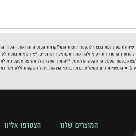
יוחלט מעת לעת בכפוף לתקנוני קופות הגמל/קרנות הפנסיה והוראות ההסדר התח
הוראות ההסדר התחיקתי ולהוראות התקנונים הרלוונטיים. *אין לראות באמור לעי
צוא בעמוד מסלול ההשקעה הרלוונטי. **הנתון המוצג כולל חשיפה אפקטיבית למנ
 • התשואות הינן נומינליות ברוטו בניכוי הוצאות ניהול השקעות וללא ניכוי דמי נ
המוצרים שלנו
הצטרפו אלינו