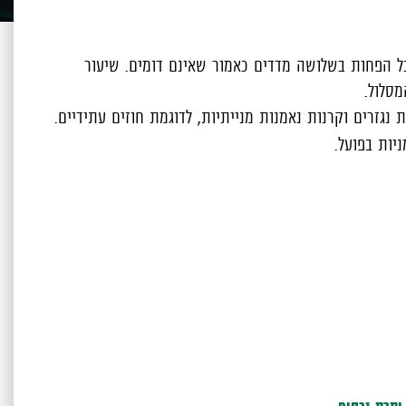
 מדד ,ובשיעור שלא יפחת מ - 75% ולא יעלה על 100% אחר מדדי מניות, ולכל הפחות בשלושה מדדים כאמור שאינם דומים. שיעור
גזרים וקרנות נאמנות מנייתיות, לדוגמת חוזים עתידיים.
יות בפועל.