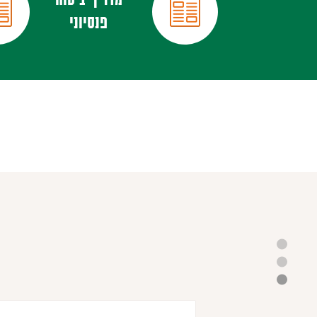
פנסיוני
יענון
ל
עמוד