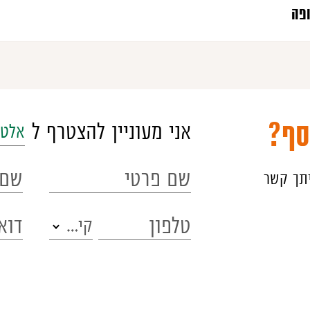
פה
סף?
אני מעוניין להצטרף ל
אלטש
יתך קשר
קידומת