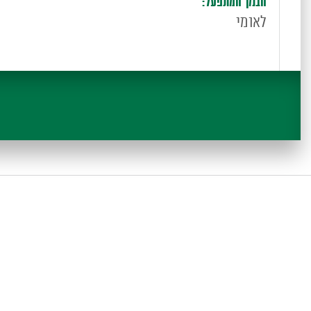
הבנק המתפעל:
לאומי
פניכם
כיב
ילטור,