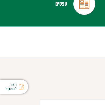
טפסים
רוצה
להצטרף?