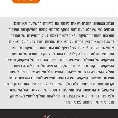
הערות משפטיות:
החברה רשאית לשנות את מדיניות ההשקעה ו/או הרכב
הנכסים כפי שיוחלט מעת לעת בכפוף לתקנוני קופות הגמל/קרנות הפנסיה
והוראות ההסדר התחיקתי. *אין לראות באמור לעיל התחייבות של החברה
להשגת תשואות ואין במידע על תשואות שהושגו בעבר להעיד על תשואות
שתושגנה בעתיד. *האמור לעיל כפוף להוראות ההסדר התחיקתי ולהוראות
התקנונים הרלוונטיים. *אין לראות באמור לעיל סקירה ממצה של מדיניות
ההשקעה של המסלולים השונים. מידע מפורט אודות מסלול השקעה, מדיניות
ההשקעה התקנונית ומדיניות ההשקעה הצפויה שלו ניתן למצוא בעמוד
מסלול ההשקעה הרלוונטי. **הנתון המוצג כולל חשיפה אפקטיבית למניות
סחירות באמצעות השקעה ישירה במניות וחשיפה למניות באמצעות נגזרים
וקרנות נאמנות מנייתיות (לא כולל חשיפה באמצעות נכסים אחרים כגון קרנות
השקעה). • התשואות הינן נומינליות ברוטו בניכוי הוצאות ניהול השקעות
וללא ניכוי דמי ניהול. • אין במידע זה כדי להוות תחליף לייעוץ ו/או שיווק
פנסיוני אישי המותאם לצרכי הלקוח.