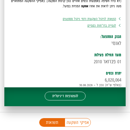
(לא כולל חשיפה באמצעות נכסים אחרים כגון קרנות השקעה).
באפיקי ההשקעה המתוארים
מטה ניתן לראות את אחוז
אחזקת
המניות בפועל.
הוצאות לניהול השקעות ודמי ניהול ממוצעים
לצפייה בדו"חות כספיים
הבנק המתפעל:
לאומי
מועד תחילת פעילות
01 פברואר 2010
יתרת נכסים
6,020,064
(באלפי ש''ח) נכון ל - 30.06.2026
להצטרפות דיגיטלית
פניכם
אפיקי השקעה
תשואות