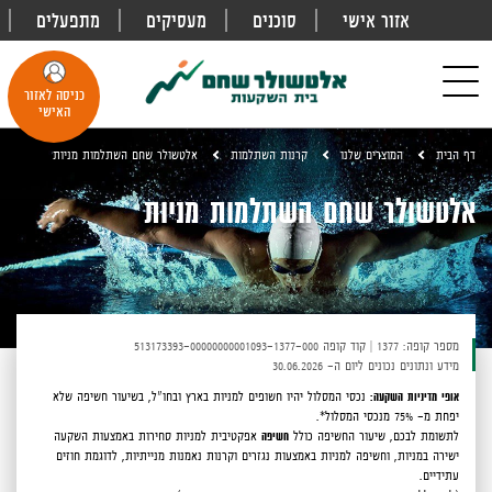
אזור אישי
סוכנים
מעסיקים
מתפעלים
פתח
חיפוש
Toggle
כניסה לאזור
navigation
האישי
דף הבית
המוצרים שלנו
קרנות השתלמות
אלטשולר שחם השתלמות מניות
אלטשולר שחם השתלמות מניות
מספר קופה: 1377
|
קוד קופה 513173393-00000000001093-1377-000
מידע ונתונים נכונים ליום ה- 30.06.2026
אופי מדיניות השקעה:
נכסי המסלול יהיו חשופים למניות בארץ ובחו"ל, בשיעור חשיפה שלא
יפחת מ- 75% מנכסי המסלול*.
לתשומת לבכם,
שיעור החשיפה כולל
חשיפה
אפקטיבית למניות סחירות באמצעות השקעה
ישירה במניות, וחשיפה למניות באמצעות נגזרים וקרנות נאמנות מנייתיות, לדוגמת חוזים
עתידיים.