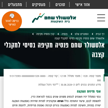
אזור אישי
סוכנים
מעסיקים
מתפעלים
פתח
חיפוש
Toggle
כניסה לאזור
navigation
האישי
דף הבית
המוצרים שלנו
פנסיה
קרן פנסיה מקיפה
אלטשולר שחם פנסיה מקיפה בסיסי למקבלי קצבה
אלטשולר שחם פנסיה מקיפה בסיסי למקבלי
קצבה
מספר קופה: 1328
|
מספר מסלול: 12138
|
קוד קופה: 513173393-00000000001328-0000-
000
מידע ונתונים נכונים ליום ה-30.06.2026
|
**דמי ניהול ועמלות
אופי מדיניות השקעה
נכסי המסלול יהיו חשופים לנכסים מסוגים שונים בכפוף להוראות הדין.
לתשומת לבכם,
שיעור החשיפה כולל
חשיפה
אפקטיבית למניות סחירות באמצעות השקעה
ישירה במניות, וחשיפה למניות באמצעות נגזרים וקרנות נאמנות מנייתיות, לדוגמת חוזים