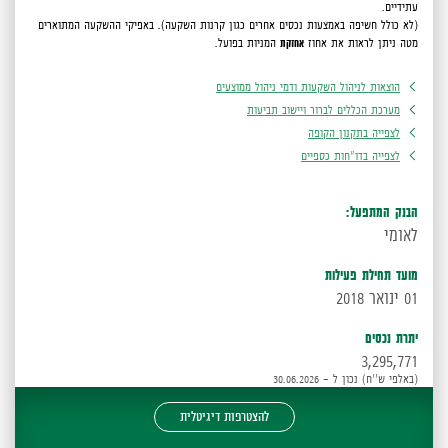
עתידיים.
(לא כולל חשיפה באמצעות נכסים אחרים כגון קרנות השקעה).
באפיקי ההשקעה המתוארים
מטה ניתן לראות את אחוז
אחזקת
המניות בפועל.
הוצאות לניהול השקעות ודמי ניהול ממוצעים
מערכת הכללים לברור ויישוב תביעות
לצפייה בתקנון הקופה
לצפייה בדו"חות כספיים
הבנק המתפעל:
לאומי
מועד תחילת פעילות
01 ינואר 2018
יתרת נכסים
3,295,771
(באלפי ש''ח) נכון ל - 30.06.2026
להצטרפות דיגיטלית