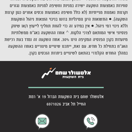
סחירות באמצעות השקעה ישירה במניות וחשיפה למניות באמצעות נגזרים
וקרנות נאמנות מנייתיות (לא כולל חשיפה באמצעות נכסים אחרים כגון קרנות
השקעה). • התשואות הינן נומינליות ברוטו בניכוי הוצאות ניהול השקעות
וללא ניכוי דמי ניהול. • אין במידע זה כדי להוות תחליף לייעוץ ו/או שיווק
פנסיוני אישי המותאם לצרכי הלקוח.
^ אחוז ההשקעה באג"ח ממשלתיות
מיועדות בקרן הפנסיה המקיפה הינו 30%. אחוז השקעה זה נמדד בעת רכישת
האג"ח בתחילת כל חודש. עם זאת, ייתכנו שינויים מינוריים באחוז ההשקעה
במהלך החודש הקלנדרי בהתאם לשינויים ביתרות הנכסים בקרן.
אלטשולר שחם בית השקעות הברזל 19 א' רמת
החייל תל אביב 6971026