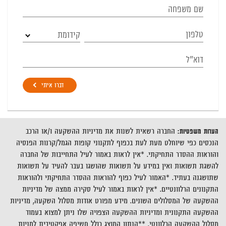
קידומת
דברו איתי
הערות משפטיות:
החברה רשאית לשנות את מדיניות ההשקעה ו/או הרכב
הנכסים כפי שיוחלט מעת לעת בכפוף לתקנוני קופות הגמל/קרנות הפנסיה
והוראות ההסדר התחיקתי. *אין לראות באמור לעיל התחייבות של החברה
להשגת תשואות ואין במידע על תשואות שהושגו בעבר להעיד על תשואות
שתושגנה בעתיד. *האמור לעיל כפוף להוראות ההסדר התחיקתי ולהוראות
התקנונים הרלוונטיים. *אין לראות באמור לעיל סקירה ממצה של מדיניות
ההשקעה של המסלולים השונים. מידע מפורט אודות מסלול השקעה, מדיניות
ההשקעה התקנונית ומדיניות ההשקעה הצפויה שלו ניתן למצוא בעמוד
מסלול ההשקעה הרלוונטי. **הנתון המוצג כולל חשיפה אפקטיבית למניות