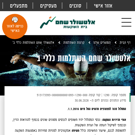
אזור אישי
סוכנים
מעסיקים
מתפעלים
פתח
חיפוש
Toggle
כניסה לאזור
navigation
האישי
דף הבית
המוצרים שלנו
קרנות השתלמות
אלטשולר שחם השתלמות כללי ב'
אלטשולר שחם השתלמות כללי ב'
מספר קופה: 1290
|
קוד קופה 513173393-00000000001093-1290-000
מידע ונתונים נכונים ליום ה- 30.06.2026
המסלול סגור למצטרפים חדשים החל מיום 1.1.2016.
אופי מדיניות השקעה:
נכסי המסלול יהיו חשופים לנכסים מסוגים שונים בכפוף להוראות הדין,
ובכפוף לשיקול דעתה של ועדת השקעות.
לתשומת לבכם,
שיעור החשיפה כולל
חשיפה
אפקטיבית למניות סחירות באמצעות השקעה