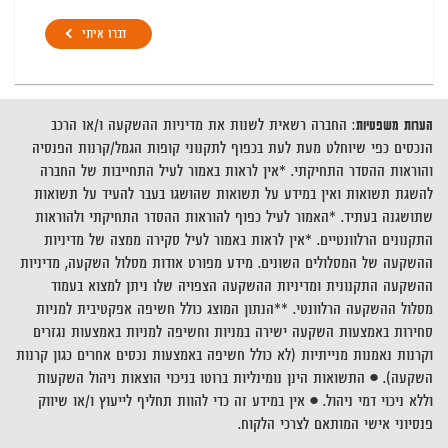
דברו איתי
הערות משפטיות
: החברה רשאית לשנות את מדיניות ההשקעה ו/או הרכב
הנכסים כפי שיוחלט מעת לעת בכפוף לתקנוני קופות הגמל/קרנות הפנסיה
והוראות ההסדר התחיקתי. *אין לראות באמור לעיל התחייבות של החברה
להשגת תשואות ואין במידע על תשואות שהושגו בעבר להעיד על תשואות
שתושגנה בעתיד. *האמור לעיל כפוף להוראות ההסדר התחיקתי ולהוראות
התקנונים הרלוונטיים. *אין לראות באמור לעיל סקירה ממצה של מדיניות
ההשקעה של המסלולים השונים. מידע מפורט אודות מסלול השקעה, מדיניות
ההשקעה התקנונית ומדיניות ההשקעה הצפויה שלו ניתן למצוא בעמוד
מסלול ההשקעה הרלוונטי. **הנתון המוצג כולל חשיפה אפקטיבית למניות
סחירות באמצעות השקעה ישירה במניות וחשיפה למניות באמצעות נגזרים
וקרנות נאמנות מנייתיות (לא כולל חשיפה באמצעות נכסים אחרים כגון קרנות
השקעה). • התשואות הינן נומינליות ברוטו בניכוי הוצאות ניהול השקעות
וללא ניכוי דמי ניהול. • אין במידע זה כדי להוות תחליף לייעוץ ו/או שיווק
פנסיוני אישי המותאם לצרכי הלקוח.