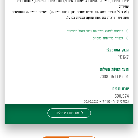
ישירה במניות, וחשיפה למניות באמצעות נגזרים וקרנות נאמנות מנייתיות, לדוגמת חוזים
עתידיים.
(לא כולל חשיפה באמצעות נכסים אחרים כגון קרנות השקעה).
באפיקי ההשקעה המתוארים
מטה ניתן לראות את אחוז
אחזקת
המניות בפועל.
הוצאות לניהול השקעות ודמי ניהול ממוצעים
לצפייה בדו"חות כספיים
הבנק המתפעל:
לאומי
מועד תחילת פעילות
01 פברואר 2008
יתרת נכסים
590,574
(באלפי ש''ח) נכון ל - 30.06.2026
להצטרפות דיגיטלית